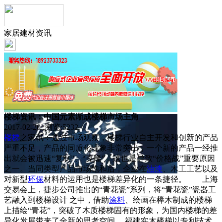
家居建材资讯
楼梯资讯：中国元素渐成楼梯市场主角
2017-02-20 浏览:
5232
楼梯
之家讯：通过市场观察，楼梯行业自主开发和创新的产品
严重不足，产品的同质化现象非常突出，一个新的产品一经推
出就会被迅速“复制”、“克隆”，这也是导致“价格战”重要原因
之一。当同类型产品市场饱和后，企业在
油漆
、木工工艺以及
对新型
环保
材料的运用也是楼梯差异化的一条捷径。 上海
交易会上，捷步公司推出的“青花瓷”系列，将“青花瓷”瓷器工
艺融入到楼梯设计 之中，借助
涂料
、绘画在榉木制成的楼梯
上描绘“青花”，突破了木质楼梯固有的形象，为国内楼梯的差
异化发展带来了全新的思考空间。 福建实木楼梯以专利技术