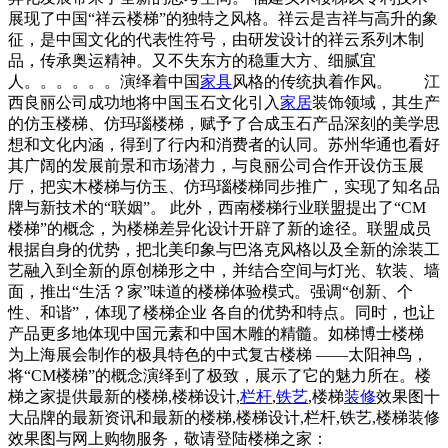
展现了中国“祥云楼梯”的独特之风格。祥云是吉祥与高升的象
征，是中国文化的代表性符号，由研发设计的祥云系列木制
品，传承奥运精神。又不失东方的稳重大方、细腻宜
人。。。。。。演绎着中国
家具
风格的传统执着作风。 江
西良丽公司成功地将中国玉石文化引入
家居
装饰领域，其生产
的仿玉楼梯、仿玛瑙楼梯，赋予了合成玉石产品深刻的美学思
想和文化内涵，得到了行内和消费者的认同。苏州华通也看好
其广阔的发展前景和市场潜力，与良丽公司合作开设仿玉展
厅，把实木楼梯与仿玉、仿玛瑙楼梯同步推广，实现了知名品
牌与新技术的“联姻”。 此外，西南楼梯行业联盟提出了“CM
楼梯”的概念，为楼梯差异化设计开辟了新的途径。联盟成员
根据自身的优势，把北美印象与巴洛克风格以及全新的涂装工
艺融入到全新的原创梯形之中，并结合空间与灯光、软装、墙
面，推出“生活？家”味道的楼梯体验模式。强调“创新、个
性、和谐”，体现了楼梯企业 各自的优势和特点。同时，也让
产品更多地体现中国元素和中国木雕的精髓。如梯博士楼梯
为上海展会制作的极具特色的中式复古楼梯 ——太阳神鸟，
将“CM楼梯”的概念演绎到了极致，展示了它的魅力所在。楼
梯之家提供最新的楼梯,楼梯设计,
栏杆
,
铁艺
,楼梯
装修
效果图十
大品牌的最新资讯和最新的楼梯,楼梯设计,栏杆,铁艺,楼梯装修
效果图与网上购物服务，敬请登陆楼梯之家：