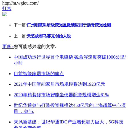
http://m.wglou.com/
打赏
下一篇:
广州明慧科研级荧光显微镜应用于沥青荧光检测
上一篇:
天艺成都马赛克创始人说
更多»
您可能感兴趣的文章:
中国成功运行世界首个电磁橇 磁悬浮速度突破1000公里/
小时
目前智能家居市场的痛点
2021年中国智能家居市场规模将达到1923亿元
2020年精装修市场智能坐便器配套规模增达61%
世纪华通参与打造投资规模达450亿元的上海超算中心项
目 ，参与.
乘风新基建，世纪华通IDC产业增长潜力巨大，5G科技
业务长期价值.