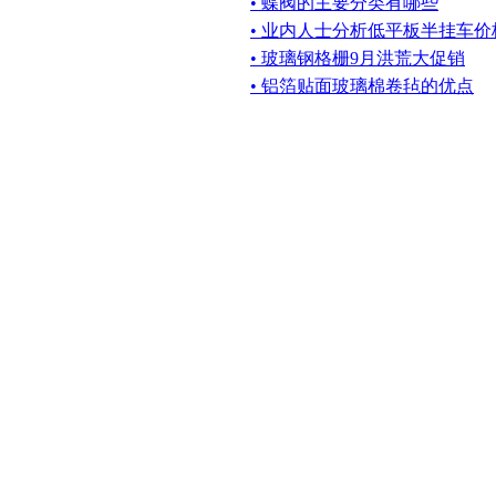
• 蝶阀的主要分类有哪些
• 业内人士分析低平板半挂车
• 玻璃钢格栅9月洪荒大促销
• 铝箔贴面玻璃棉卷毡的优点