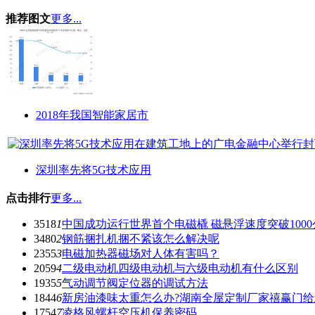
推荐图文
更多...
2018年我国智能家居市
深圳率先将5G技术应用
点击排行
更多...
3518
1
中国成功运行世界首个电磁橇 磁悬浮速度突破1000
3480
2
钢筋捆扎机捆不紧该怎么解决呢
2355
3
电磁加热器磁场对人体有害吗？
2059
4
二级电动机四级电动机与六级电动机有什么区别
1935
5
气动调节阀定位器的调试方法
1844
6
新房油漆味太重怎么办?湖南全屋定制厂家禧赢门
1754
7
凌格风螺杆空压机保养密码