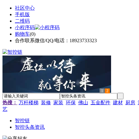
社区中心
手机版
二维码
小程序码
购物车
(
0
)
合作联系微信/QQ/电话：18923733323
1
2
热搜：
万杆楼梯
装修
家装
环保
佛山
五金配件
建材
厨房
艺
智控链
智控头条资讯