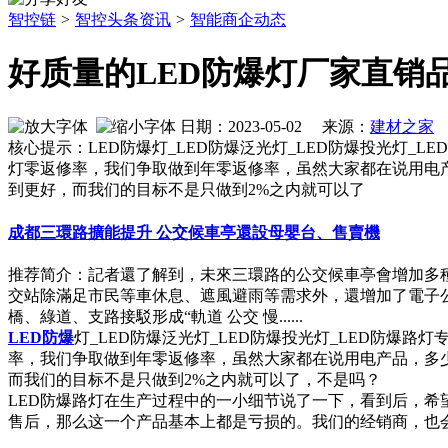
智控链
>
智控头条资讯
>
智能商企动态
好质量的LED防爆灯厂家直销
日期：2023-05-02 来源：
建材之家
作
核心提示：LED防爆灯_LED防爆泛光灯_LED防爆投光灯_LE
灯零返修率，我们争取做到年零返修率，虽然大家都在说用电
到更好，而我们的目标不是只做到2%之内就可以了
成都三環路擴能提升 公交候車亭還設母嬰台、售賣機
推荐简介：記者還了解到，未來三環路的公交候車亭會增加多
交站除滿足市民等車休息、遮風避雨等需求外，還增加了電子公
橋、綠道、支路接駁形成“軌道 公交 慢......
LED
防爆
灯_LED防爆泛光灯_LED防爆投光灯_LED防爆路灯
率，我们争取做到年零返修率，虽然大家都在说用电产品，多
而我们的目标不是只做到2%之内就可以了，不是吗？
LED防爆路灯在生产过程中的一小细节说了一下，看到后，希
售后，那么这一个产品基本上都是亏损的。我们的经销商，也