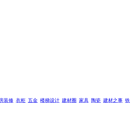
房装修
衣柜
五金
楼梯设计
建材圈
家具
陶瓷
建材之事
铁