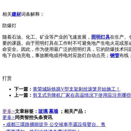
相关
建材
词条解释：
防爆灯
随着石油、化工、矿业等产业的飞速发展，
照明
灯具
在生产、
要的课题。由于照明灯具在工作时不可避免地产生电火花或形
命安全。因此，作为使用最广泛的照明灯具，它的防爆技术问
电下自动充电，事故断电或停电对应急灯自动点亮；
钢管
布线
打赏
下一篇：
青荣城际铁路V型支架刺丝滚笼开始施工！
上一篇：
剪叉式升降机厂家在高温情况下使用应注意哪些
更多
>
文章标签：
玻璃
幕墙
；相关产品：
更多
>
同类智控头条资讯
• 成都三環路擴能提升 公交候車亭還設母嬰台、售