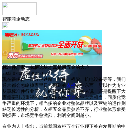
智能商企动态
标准件厂家—衣柜这块才真是用五金的大户
2023-07-06 浏览:
560
现在很多行业比方说铁路、船舶、桥梁、机电设备等等，我们
通常都会忽略掉家里日常用到的
衣柜
这些东西，所以作为专业
从事标准件行业三十年的隆晟标准件厂家来说，还是提醒下大
家需要引起重视的。在众多衣柜
五金
企业实力相当，同质化竞
争严重的环境下，相当多的企业对整体品牌以及营销的运作则
缺乏长远性的分析，衣柜五金品质参差不齐，行业整体形象受
到损害，市场竞争愈激烈，利润空间则越小。
有业内人士指出，当前我国衣柜五金行业现正处在发展期的中