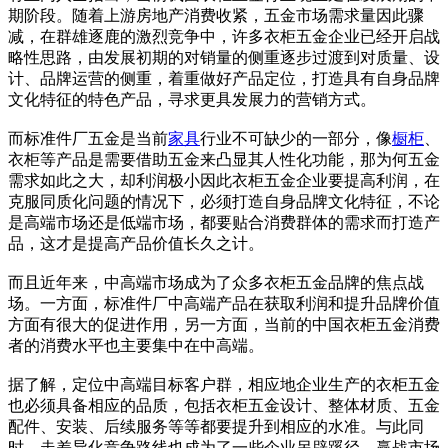
期阶段。随着上游房地产消费收紧，五金市场需求量因此骤
减，在群雄逐鹿的激烈竞争中，许多衣柜五金企业已经开启战
略性思路，由发展初期的对销量的侧重逐步过渡到对质量、设
计、品牌运营的侧重，着重做好产品定位，打造具有自身品牌
文化特征的特色产品，寻求更具发展力的营销方式。
而标准件厂五金是当前
家具
行业不可缺少的一部分，像
橱柜
、
衣柜等产品是需要借助五金来凸显其人性化功能，那为何五金
需求如此之大，却利润极小因此衣柜五金企业要提高利润，在
克服同质化问题的情况下，必须打造自身品牌文化特征，不论
是高端市场还是低端市场，都要贴合消费群体的需求而打造产
品，这才是提高产品价值长久之计。
而且近年来，中高端市场成为了众多衣柜五金品牌的焦点战
场。一方面，标准件厂中高端产品在获取利润和提升品牌价值
方面有很大的促进作用，另一方面，当前的中国衣柜五金消费
者的消费水平也主要集中在中高端。
据了解，定位中高端目标客户群，相应地企业生产的衣柜五金
也必须具备相应的品质，包括衣柜五金设计、整体材质、五金
配件、安装、后续服务等等都要提升到相应的水准。与此同
时，走差异化竞争路线也成为了一些企业另辟蹊径、赢战市场