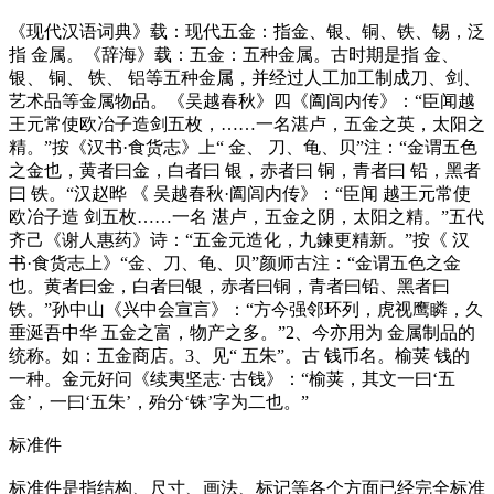
《现代汉语词典》载：现代五金：指金、银、铜、铁、锡，泛
指 金属。《辞海》载：五金：五种金属。古时期是指 金、
银、 铜、 铁、 铝等五种金属，并经过人工加工制成刀、剑、
艺术品等金属物品。《吴越春秋》四《阖闾内传》：“臣闻越
王元常使欧冶子造剑五枚，……一名湛卢，五金之英，太阳之
精。”按《汉书·食货志》上“ 金、 刀、龟、贝”注：“金谓五色
之金也，黄者曰金，白者曰 银，赤者曰 铜，青者曰 铅，黑者
曰 铁。“汉赵晔 《 吴越春秋·阖闾内传》：“臣闻 越王元常使
欧冶子造 剑五枚……一名 湛卢，五金之阴，太阳之精。”五代
齐己《谢人惠药》诗：“五金元造化，九鍊更精新。”按《 汉
书·食货志上》“金、刀、龟、贝”颜师古注：“金谓五色之金
也。黄者曰金，白者曰银，赤者曰铜，青者曰铅、黑者曰
铁。”孙中山《兴中会宣言》：“方今强邻环列，虎视鹰瞵，久
垂涎吾中华 五金之富，物产之多。”2、今亦用为 金属制品的
统称。如：五金商店。3、见“ 五朱”。古 钱币名。榆荚 钱的
一种。金元好问《续夷坚志· 古钱》：“榆荚，其文一曰‘五
金’，一曰‘五朱’，殆分‘铢’字为二也。”
标准件
标准件是指结构、尺寸、画法、标记等各个方面已经完全标准