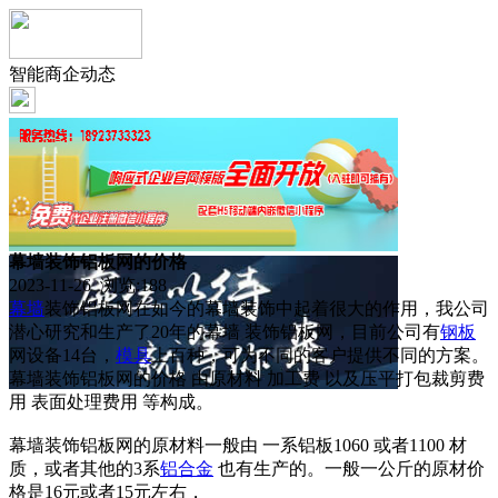
智能商企动态
幕墙装饰铝板网的价格
2023-11-26 浏览:
188
幕墙
装饰铝板网在如今的幕墙装饰中起着很大的作用，我公司
潜心研究和生产了20年的幕墙 装饰铝板网，目前公司有
钢板
网设备14台，
模具
上百种，可为不同的客户提供不同的方案。
幕墙装饰铝板网的价格 由原材料 加工费 以及压平打包裁剪费
用 表面处理费用 等构成。
幕墙装饰铝板网的原材料一般由 一系铝板1060 或者1100 材
质，或者其他的3系
铝合金
也有生产的。一般一公斤的原材价
格是16元或者15元左右，