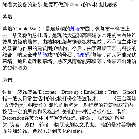
随着大设备的进步,最宽可做到600mm的排材也比较多)。
幕墙
幕墙(Curtain Wall)，是建筑物的
外墙
护围，像幕布一样挂上
去，故又称为悬挂墙，是现代大型和高层建筑常用的带有装饰
效果的轻质墙体。由结构框架与镶嵌板材组成，不承担主体结
构载荷与作用的建筑围护结构。今后，由于幕墙工艺与科技的
结合，响应全球
节能
减排的号召，
智能
型幕墙，如太阳能光伏
幕墙、通风道呼吸幕墙、感应风雨智能幕墙等，将展示出建筑
的独特魅力。
装饰
词目：装饰装饰[Decorate；Dress up；Embellish；Trim；Grace]
指一般人日常生活中的化妆打扮交语速装束。——《玉台新咏
·古诗为焦仲卿妻作》装饰的解释为：对特定的建筑物或室内
按照一定的思路和风格进行美化的一种活动或行业。装饰，
Decoration在英文中可简写为“dec”。装饰，《辞源》解释
为“装者，藏也，饰者，物既成加以文采也。”指的是对器物表
面添加纹饰、色彩以达到美化的目的。