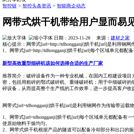
智控链
>
智控头条资讯
>
智能商企动态
网带式烘干机带给用户显而易
日期：2023-11-28 来源：
建材之家
作
核心提示：网带式[url=http://tdhongganji]烘
1、网带式[url=http://tdhongganji]烘干机[u
新型高效重型细碎机该如何选择合适的生产厂家
推荐简介：破碎设备作为一种专业机械，在国内工程建设项目
密，包括用粗碎的鄂式破碎机、重锤破碎机；用于中细破碎的
碎设备，从而提高整个生产线的工作效率，进一步提高客户收益。针
网带式[url=tdhongganji]烘干机[url]是利用钢
1、网带式[url=tdhongganji]烘干机[url]每个
使原始物料干燥均匀。
2、网带式烘干机根据产品的隧道可以配备冷却部分和出口的