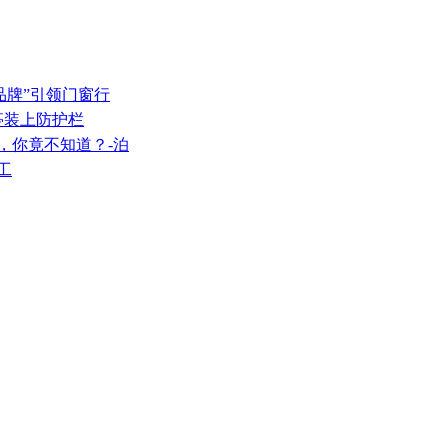
品牌”引领门窗行
车亭装上防护栏
，你竟不知道？-泊
工