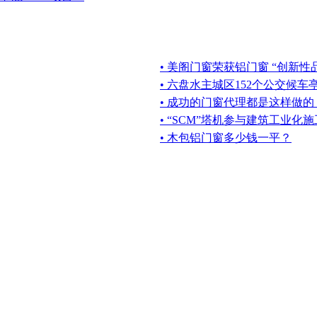
• 美阁门窗荣获铝门窗 “创新性
• 六盘水主城区152个公交候
• 成功的门窗代理都是这样做的
• “SCM”塔机参与建筑工业化施
• 木包铝门窗多少钱一平？