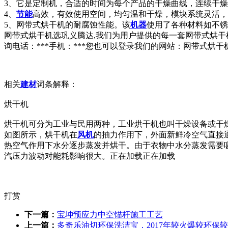
3、它是定制机，合适的时间为每个产品的干燥曲线，连续干
4、
节能
高效，有效使用空间，均匀温和干燥，模块系统灵活，
5、网带式烘干机的耐腐蚀性能。该
机器
使用了各种材料如不锈
网带式烘干机选巩义腾达,我们为用户提供的每一套网带式烘
询电话：***手机：***您也可以登录我们的网站：网带式烘干机：td
相关
建材
词条解释：
烘干机
烘干机可分为工业与民用两种，工业烘干机也叫干燥设备或干
如图所示，烘干机在
风机
的抽力作用下，外面新鲜冷空气直接
热空气作用下水分逐步蒸发并烘干。由于衣物中水分蒸发需要
汽压力波动对能耗影响很大。正在加载正在加载
打赏
下一篇：
宝坤预应力中空锚杆施工工艺
上一篇：
多奇乐油切环保洗洁宝，2017年较火爆较环保较