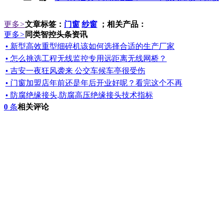
更多
>
文章标签：
门窗
纱窗
；相关产品：
更多
>
同类智控头条资讯
• 新型高效重型细碎机该如何选择合适的生产厂家
• 怎么挑选工程无线监控专用远距离无线网桥？
• 吉安一夜狂风袭来 公交车候车亭很受伤
• 门窗加盟店年前还是年后开业好呢？看完这个不再
• 防腐绝缘接头,防腐高压绝缘接头技术指标
0
条
相关评论