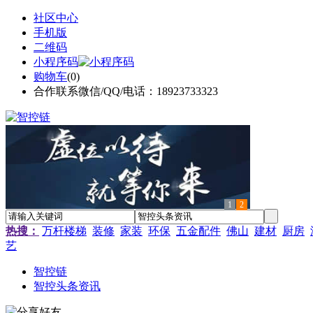
社区中心
手机版
二维码
小程序码
购物车
(
0
)
合作联系微信/QQ/电话：18923733323
1
2
热搜：
万杆楼梯
装修
家装
环保
五金配件
佛山
建材
厨房
艺
智控链
智控头条资讯