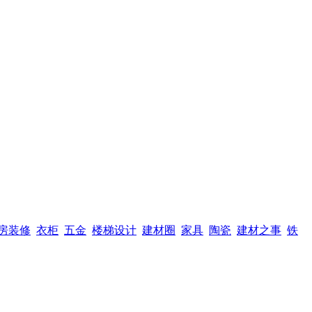
房装修
衣柜
五金
楼梯设计
建材圈
家具
陶瓷
建材之事
铁