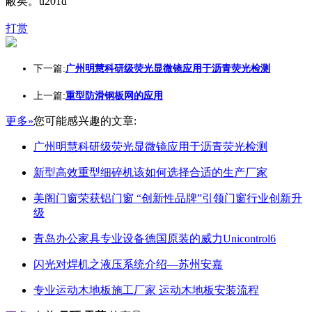
蔽矣。u201d
打赏
下一篇:
广州明慧科研级荧光显微镜应用于沥青荧光检测
上一篇:
重型防滑钢板网的应用
更多»
您可能感兴趣的文章:
广州明慧科研级荧光显微镜应用于沥青荧光检测
新型高效重型细碎机该如何选择合适的生产厂家
美阁门窗荣获铝门窗 “创新性品牌”引领门窗行业创新升
级
青岛办公家具专业设备德国原装的威力Unicontrol6
闪光对焊机之液压系统介绍—苏州安嘉
专业运动木地板施工厂家 运动木地板安装流程