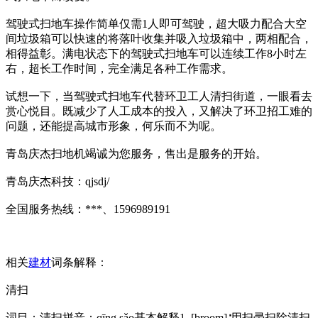
驾驶式扫地车操作简单仅需1人即可驾驶，超大吸力配合大空
间垃圾箱可以快速的将落叶收集并吸入垃圾箱中，两相配合，
相得益彰。满电状态下的驾驶式扫地车可以连续工作8小时左
右，超长工作时间，完全满足各种工作需求。
试想一下，当驾驶式扫地车代替环卫工人清扫街道，一眼看去
赏心悦目。既减少了人工成本的投入，又解决了环卫招工难的
问题，还能提高城市形象，何乐而不为呢。
青岛庆杰扫地机竭诚为您服务，售出是服务的开始。
青岛庆杰科技：qjsdj/
全国服务热线：***、1596989191
相关
建材
词条解释：
清扫
词目：清扫拼音：qīng sǎo基本解释1. [broom]∶用扫帚扫除清扫