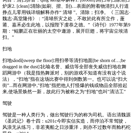
炉床2. [clean]∶清除(如刷、揩、刮)…表面的附着物清扫人行道
挣点儿零用钱详细解释亦作“ 清埽 ”。清除；扫净。《 三国志·
魏志·高堂隆传》：“清埽所灾之处，不敢於此有所立作，萐
莆、嘉禾必生此地，以报陛下虔恭之德。”《诗刊》1977年第9
期：“鲲鹏正在壮丽的太空中遨游，展开巨翅，将宇宙尘埃清
扫。”
扫地
扫地sǎodì[sweep the floor]∶用扫帚等清扫地面[be shorn of…;be
dragged in the dust]∶比喻名誉、威信等全部丧失威信扫地在舞
蹈网游中（我是指热舞派对，别的游戏不知道有没有这个说
法），“扫地”指在这场比赛中得到倒数第一。也可以说“扫大
街”...而在网游中,"扫地"指把他人打怪爆的钱或物品全部拾起
来,使场景焕然一新，故此行为被称之为“扫地”也叫"清洁工"
驾驶
驾驶是一种人类行为，做出驾驶行为的称为司机。语出清魏源
《圣武记》卷十四：u201c今即实估实造，而停泊不常驾驶，
风浪无从练习，非若夷船之日涉重洋，则亦不过数年而舱朽柁