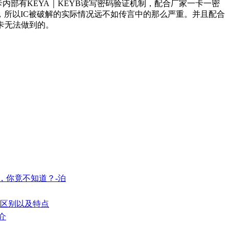
内部有KEYA｜KEYB读写密码验证机制，配合厂家一卡一密
，所以IC被破解的实际情况远不如传言中的那么严重。并且配合
卡无法做到的。
，你竟不知道？-泊
的区别以及特点
介