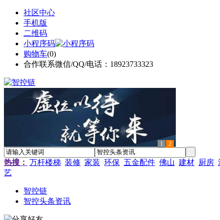
社区中心
手机版
二维码
小程序码
购物车
(
0
)
合作联系微信/QQ/电话：18923733323
1
2
热搜：
万杆楼梯
装修
家装
环保
五金配件
佛山
建材
厨房
艺
智控链
智控头条资讯