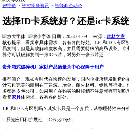
智控链
>
智控头条资讯
>
智能商企动态
选择ID卡系统好？还是ic卡系
日期：2024-01-09 来源：
建材之家
作
核心提示：看卖家具体需求，各有各的好处。1.IC和ID卡有区别
易复制，但是其破解难度极高，并且需要特殊的高昂设备、专业
算你可以破解复制一张IC卡片，对另外一张卡片还
贵州箱式破碎机厂家以产品质量为中心保障于用户
推荐简介：现如今时代在快速的发展，国内企业所研发制造的
计它也完美的应用在了建筑、冶金、耐火材料、钢铁等行业。
多都是皮包公司，如果用户在购买的时候稍不注意就有可能吃亏上当
看卖
家具
体需求，各有各的好处。
1.IC和ID卡有区别吗？其实卡只是一个介质，从物理特性来分析
2.系统应用和扩展性：IC卡比ID好；