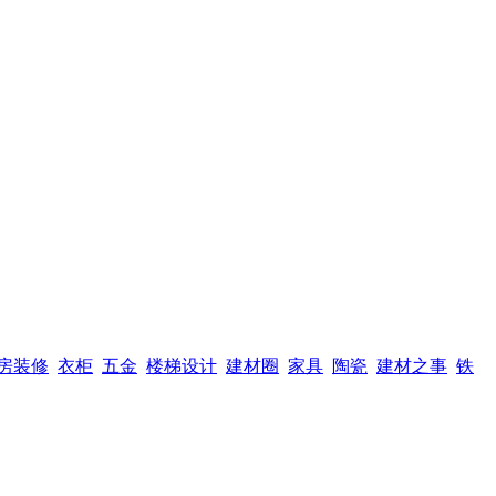
房装修
衣柜
五金
楼梯设计
建材圈
家具
陶瓷
建材之事
铁