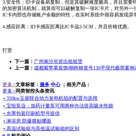
3.安全性：ID卡设备易复制，但是其破解难度极高，并且需要
的加密算法机制，就算你可以破解复制一张IC卡片，对另外一
IC卡内部也存储账户余额的特性，在实时系统中很容易发现异
4.感应距离：ID卡感应距离比IC卡远2-5CM，并且价格优惠。
打赏
下一篇：
广州南沙吊篮出租租赁
上一篇：
成都紫苹果装饰|桐梓林壹号130平现代极简案例
更多
>
文章标签：
服务
中心
；相关产品：
更多
>
同类智控头条资讯
• 350kw玉柴联合动力发电机组的配置与选用
• 宝恒泵业：加药计量泵可用两种办法提高吸水性能
• 水墨包装印刷机型号提供
• 淋浴房 防爆膜贴哪面
• 高温试验箱与高低温试验箱的区别
0
条
相关评论