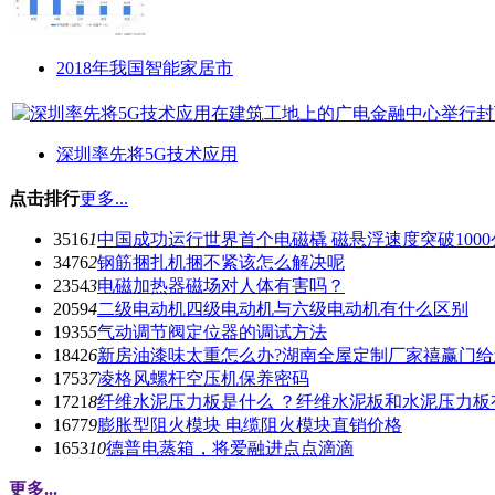
2018年我国智能家居市
深圳率先将5G技术应用
点击排行
更多...
3516
1
中国成功运行世界首个电磁橇 磁悬浮速度突破1000
3476
2
钢筋捆扎机捆不紧该怎么解决呢
2354
3
电磁加热器磁场对人体有害吗？
2059
4
二级电动机四级电动机与六级电动机有什么区别
1935
5
气动调节阀定位器的调试方法
1842
6
新房油漆味太重怎么办?湖南全屋定制厂家禧赢门
1753
7
凌格风螺杆空压机保养密码
1721
8
纤维水泥压力板是什么 ？纤维水泥板和水泥压力板
1677
9
膨胀型阻火模块 电缆阻火模块直销价格
1653
10
德普电蒸箱，将爱融进点点滴滴
更多...