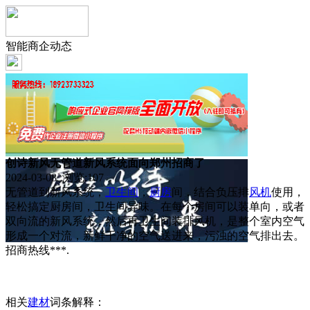
智能商企动态
创诗新风无管道新风系统面向郑州招商了
2024-03-08 浏览:
107
无管道到新风系统，
卫生间
，
厨房
间，结合负压排
风机
使用，
轻松搞定厨房间，卫生间异味。在每个房间可以装单向，或者
双向流的新风系统，然后再卫生间装排风机，是整个室内空气
形成一个对流，新鲜干净的空气送进来，污浊的空气排出去。
招商热线***.
相关
建材
词条解释：