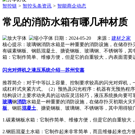
智控链
>
智控头条资讯
>
智能商企动态
常见的消防水箱有哪几种材质
日期：2024-05-20 来源：
建材之家
作
核心提示：玻璃钢消防水箱是一种重要的消防设施，在储存扑
有碳素钢板、钢筋混凝土、搪瓷钢板、玻璃钢、不锈钢等，其中
箱：它制作简单、维修方便，但是它的自重较大，内表面需要
闪光对焊机之液压系统介绍—苏州安嘉
推荐简介：对于中等以上容量、控制要求较高的闪光对焊机，
或杠杆式夹紧方式。（2）预热及闪光程序：机器有无预热程
结构设计上要求动夹具的运动应灵活轻巧，液压系统换向要可靠快速
玻璃
钢
消防
水箱是一种重要的消防设施，在储存扑灭初期火灾
板
、钢筋
混凝土
、搪瓷钢板、玻璃钢、不锈钢等，其中用得较
1.碳素钢板水箱：它制作简单、维修方便，但是它的自重较大
2.钢筋混凝土水箱：它制作起来非常简单，而且维修起来也