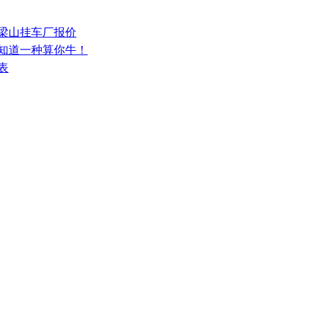
少梁山挂车厂报价
，知道一种算你牛！
表