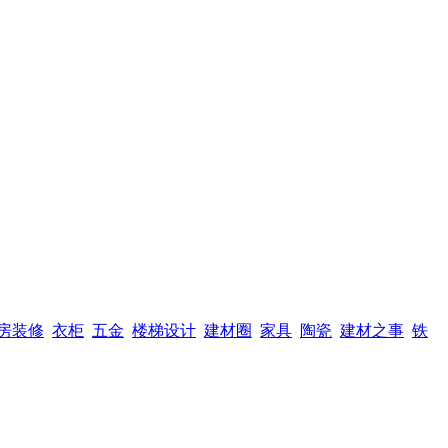
房装修
衣柜
五金
楼梯设计
建材圈
家具
陶瓷
建材之事
铁