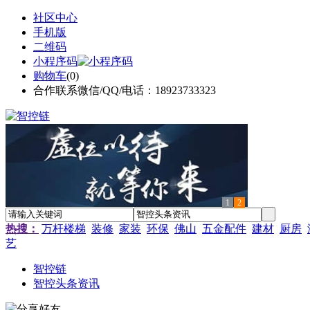
社区中心
手机版
二维码
小程序码
购物车
(
0
)
合作联系微信/QQ/电话：18923733323
1
2
热搜：
万杆楼梯
装修
家装
环保
佛山
五金配件
建材
厨房
艺
智控链
智控头条资讯