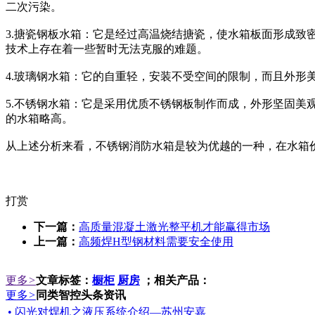
二次污染。
3.搪瓷钢板水箱：它是经过高温烧结搪瓷，使水箱板面形成
技术上存在着一些暂时无法克服的难题。
4.玻璃钢水箱：它的自重轻，安装不受空间的限制，而且外
5.不锈钢水箱：它是采用优质不锈钢板制作而成，外形坚固
的水箱略高。
从上述分析来看，不锈钢消防水箱是较为优越的一种，在水箱
打赏
下一篇：
高质量混凝土激光整平机才能赢得市场
上一篇：
高频焊H型钢材料需要安全使用
更多
>
文章标签：
橱柜
厨房
；相关产品：
更多
>
同类智控头条资讯
• 闪光对焊机之液压系统介绍—苏州安嘉