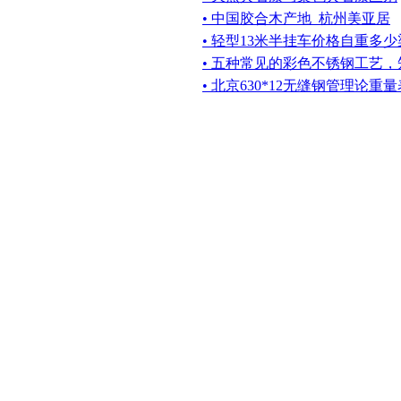
• 中国胶合木产地_杭州美亚居
• 轻型13米半挂车价格自重多
• 五种常见的彩色不锈钢工艺
• 北京630*12无缝钢管理论重量