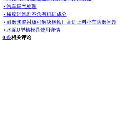
• 汽车尾气处理
• 橡胶消泡剂不含有机硅成分
• 耐磨陶瓷衬板可解决钢铁厂高炉上料小车防磨问题
• 水泥U型槽模具使用详情
0
条
相关评论