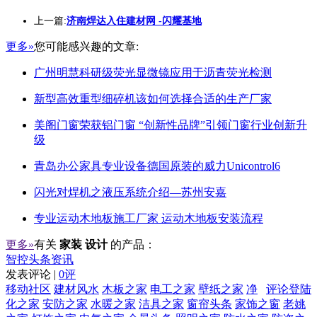
上一篇:
济南焊达入住建材网 -闪耀基地
更多»
您可能感兴趣的文章:
广州明慧科研级荧光显微镜应用于沥青荧光检测
新型高效重型细碎机该如何选择合适的生产厂家
美阁门窗荣获铝门窗 “创新性品牌”引领门窗行业创新升
级
青岛办公家具专业设备德国原装的威力Unicontrol6
闪光对焊机之液压系统介绍—苏州安嘉
专业运动木地板施工厂家 运动木地板安装流程
更多»
有关
家装 设计
的产品：
智控头条资讯
发表评论 |
0评
移动社区
建材风水
木板之家
电工之家
壁纸之家
净
评论登陆
化之家
安防之家
水暖之家
洁具之家
窗帘头条
家饰之窗
老姚