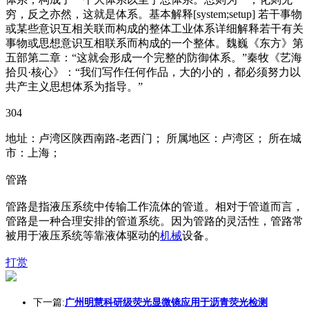
穷，反之亦然，这就是体系。基本解释[system;setup] 若干事物
或某些意识互相关联而构成的整体工业体系详细解释若干有关
事物或思想意识互相联系而构成的一个整体。魏巍《东方》第
五部第二章：“这就会形成一个完整的防御体系。”秦牧《艺海
拾贝·核心》：“我们写作任何作品，大的小的，都必须努力以
共产主义思想体系为指导。”
304
地址：卢湾区陕西南路-老西门； 所属地区：卢湾区； 所在城
市：上海；
管路
管路是指液压系统中传输工作流体的管道。相对于管道而言，
管路是一种合理安排的管道系统。因为管路的灵活性，管路常
被用于液压系统等靠液体驱动的
机械
设备。
打赏
下一篇:
广州明慧科研级荧光显微镜应用于沥青荧光检测