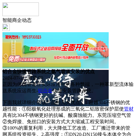
智能商企动态
铝合金快捷管路系统之氩气管道安装的优点
2024-07-12 浏览:
90
正因为传统管道在实际应用中的各种弊端，一种革新型流体输
送系统应运而生-
铝合金
快捷安装管路系统。
下面我就详细介绍该产品的几大优点：1.超越304不锈钢的优
越性能：①阳极氧化处理形成的三氧化二铝致密保护层使
管材
具有比304不锈钢更好的抗碱、酸腐蚀能力。东莞压缩空气管
②免焊接、免丝口的安装方式大大缩减工程安装时间。
③100%的重复利用，大大降低工艺改造、工厂搬迁带来的管
网系统投资损失。2.高强度：①DN20-DN150接头本体全为合