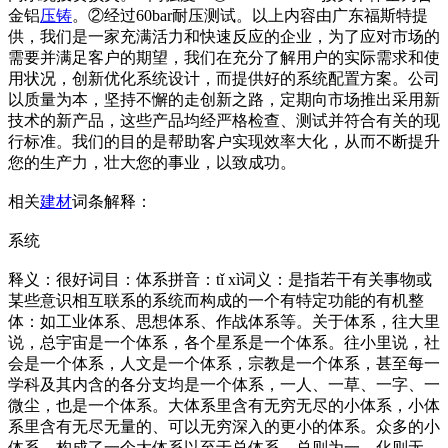
金铝
压铸
。②经过60bar耐压测试。以上内容由广东福斯特提
供，我们是一家充满活力和快速反应的企业，为了应对市场的
需要并满足客户的期望，我们在充分了解用户的实际需求和使
用状况，创新优化系统设计，而提供好的系统配置方案。公司
以质量为本，坚持不懈的走创新之路，定期向市场推出采用新
技术的新产品，这些产品均经严格检查、测试并符合有关的现
行标准。我们的目的是帮助客户实现效率大化，从而不断提升
您的生产力，壮大您的事业，以致成功。
相关
建材
词条解释：
系统
释义：很好词目：体系拼音：tǐ xì词义：是指若干有关事物或
某些意识相互联系的系统而构成的一个有特定功能的有机整
体：如工业体系、思想体系、作战体系等。关于体系，往大里
说，总宇宙是一个体系，各个星系是一个体系。往小里说，社
会是一个体系，人文是一个体系，宗教是一个体系，甚至每一
学科及其内含的各分支均是一个体系，一人、一草、一字、一
微尘，也是一个体系。大体系里含有无穷无尽的小体系，小体
系里含有无尽无量的、可以无穷深入的更小的体系。众多的小
体系，构成了一个大体系以至于总体系。总则为一，化则无