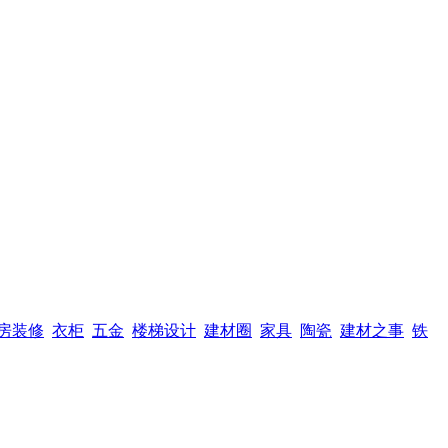
房装修
衣柜
五金
楼梯设计
建材圈
家具
陶瓷
建材之事
铁