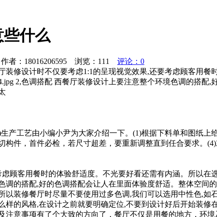
意些什么
者：18016206595 浏览：
111
评论：0
厅装修设计时不仅要考虑1:1的呈现视觉效果,还要考虑顾客用
.jpg 2,色调搭配 西餐厅装修设计上要注意整个环境色调的搭
太
分)生产工艺由小编小尹为大家介绍一下。(1)根据下料单和图纸
)锯切构件，首件必检，若尺寸超差，要重新调整直到任合要求。(
要考虑顾客用餐时的体验舒适度。不光要好看还需有内涵。所以在
个环境色调的搭配,好的色调搭配会让人在里面体验度舒适。整体空
装修餐厅时尽量不要使用过多色调,我们可以选用中性色,如石色、
么样的风格,在设计之前就要明确定位,不要到设计好后开始装修
格及注意事项有了个大致的方向了，餐厅不仅是用餐的地方，环境