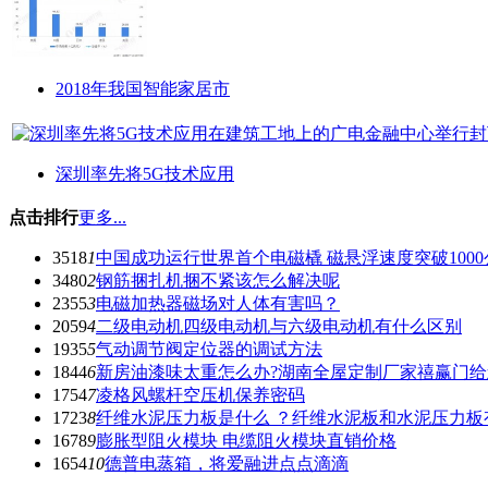
2018年我国智能家居市
深圳率先将5G技术应用
点击排行
更多...
3518
1
中国成功运行世界首个电磁橇 磁悬浮速度突破1000
3480
2
钢筋捆扎机捆不紧该怎么解决呢
2355
3
电磁加热器磁场对人体有害吗？
2059
4
二级电动机四级电动机与六级电动机有什么区别
1935
5
气动调节阀定位器的调试方法
1844
6
新房油漆味太重怎么办?湖南全屋定制厂家禧赢门
1754
7
凌格风螺杆空压机保养密码
1723
8
纤维水泥压力板是什么 ？纤维水泥板和水泥压力板
1678
9
膨胀型阻火模块 电缆阻火模块直销价格
1654
10
德普电蒸箱，将爱融进点点滴滴