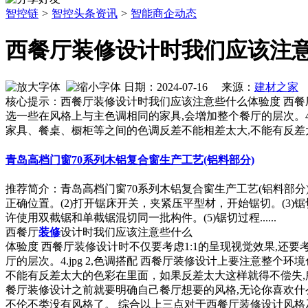
智控链
>
智控头条资讯
>
智能商企动态
西餐厅装修设计时我们应该注
日期：2024-07-16 来源：
建材之家
作
核心提示：西餐厅装修设计时我们应该注意些什么体验度 西餐
选一些在风格上与主色调相同的家具,会增加整个餐厅的层次。4
家具、餐桌、橱柜等之间的色调反差不能相差太大,不能有反差
青岛高档门窗70系列木铝复合窗生产工艺(铝料部分)
推荐简介：青岛高档门窗70系列木铝复合窗生产工艺(铝料部
正确位置。(2)打开锯床开关，夹紧压平型材，开始锯切。(3
许使用双截锯和单截锯混切同一批构件。(5)锯切过程......
西餐厅
装修
设计时我们应该注意些什么
体验度 西餐厅装修设计时不仅要考虑1:1的呈现视觉效果,还
厅的层次。4.jpg 2,色调搭配 西餐厅装修设计上要注意整
不能有反差太大的色彩在里面，如果反差太大这样就得不偿失,所以
餐厅装修设计之前就要明确自己餐厅想要的风格,无论你喜欢什
不伦不类没有风格了。 综合以上三点对于西餐厅装修设计风