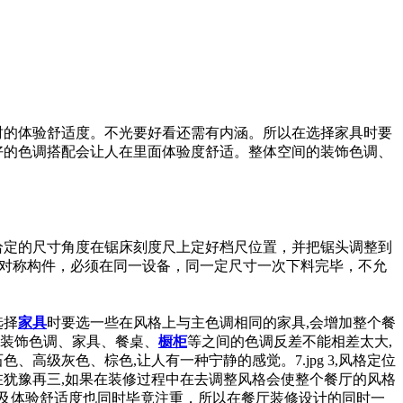
餐时的体验舒适度。不光要好看还需有内涵。所以在选择家具时要
配,好的色调搭配会让人在里面体验度舒适。整体空间的装饰色调、
上给定的尺寸角度在锯床刻度尺上定好档尺位置，并把锯头调整到
4)对称构件，必须在同一设备，同一定尺寸一次下料完毕，不允
选择
家具
时要选一些在风格上与主色调相同的家具,会增加整个餐
间的装饰色调、家具、餐桌、
橱柜
等之间的色调反差不能相差太大,
高级灰色、棕色,让人有一种宁静的感觉。7.jpg 3,风格定位
在犹豫再三,如果在装修过程中在去调整风格会使整个餐厅的风格
及体验舒适度也同时毕竟注重，所以在餐厅装修设计的同时一