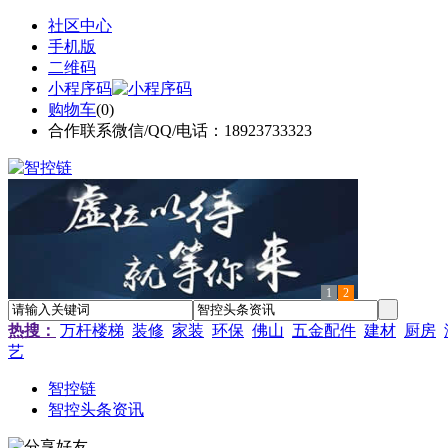
社区中心
手机版
二维码
小程序码
购物车
(
0
)
合作联系微信/QQ/电话：18923733323
1
2
热搜：
万杆楼梯
装修
家装
环保
佛山
五金配件
建材
厨房
艺
智控链
智控头条资讯