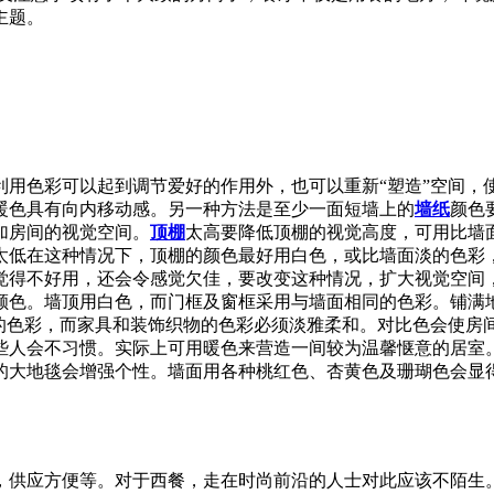
主题。
利用色彩可以起到调节爱好的作用外，也可以重新“塑造”空间，
暖色具有向内移动感。另一种方法是至少一面短墙上的
墙纸
颜色
加房间的视觉空间。
顶棚
太高要降低顶棚的视觉高度，可用比墙
太低在这种情况下，顶棚的颜色最好用白色，或比墙面淡的色彩，
觉得不好用，还会令感觉欠佳，要改变这种情况，扩大视觉空间
颜色。墙顶用白色，而门框及窗框采用与墙面相同的色彩。铺满
的色彩，而家具和装饰织物的色彩必须淡雅柔和。对比色会使房
些人会不习惯。实际上可用暖色来营造一间较为温馨惬意的居室。
的大地毯会增强个性。墙面用各种桃红色、杏黄色及珊瑚色会显
，供应方便等。对于西餐，走在时尚前沿的人士对此应该不陌生