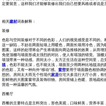
定要留意，这样我们才能够装修出我们自己想要风格或者说是
相关
建材
词条解释：
装修
色彩与空间装修对于不同的色彩，人们的视觉感受是不同的。
这一缺陷，不妨在两面短墙上用暖色，两面长墙用冷色，因为
图案。这样的处理将会产生将墙面向两边推移的效果，从而增
免使顶棚与墙面形成太强烈的对比，使人有塌顶的错觉。顶棚
墙顶带来一种动感。房间太小，太方正生活在这种空间里，总
毯
，色彩不能太深，也不能太浅，墙面至少用两种比地毯淡的
的色彩，又有一种向外“移动”感。
窗帘
要用于墙面颜色相协调
想的。房间太大而无个性现代
家居
住宅大多流行大厅小房，有
彩鲜艳的大图案窗帘及装饰织物。房间里铺上色暖、质地疏松
营造一种温馨的气氛。
西餐厅
西餐的主要特点是主料突出，形色美观，口味鲜美，营养丰富