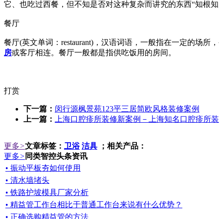
它、也吃过西餐，但不知是否对这种复杂而讲究的东西“知根
餐厅
餐厅(英文单词：restaurant)，汉语词语，一般指在一
房
或客厅相连。餐厅一般都是指供吃饭用的房间。
打赏
下一篇：
闵行源枫景苑123平三居简欧风格装修案例
上一篇：
上海口腔疹所装修新案例－上海知名口腔疹所装
更多
>
文章标签：
卫浴
洁具
；相关产品：
更多
>
同类智控头条资讯
• 振动平板夯如何使用
• 清水墙堵头
• 铁路护坡模具厂家分析
• 精益管工作台相比于普通工作台来说有什么优势？
• 正确选购精益管的方法