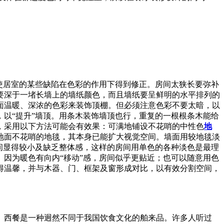
使居室的某些缺陷在色彩的作用下得到修正。房间太狭长要弥补
要深于一堵长墙上的墙纸颜色，而且墙纸要呈鲜明的水平排列的
面温暖、深浓的色彩来装饰顶棚。但必须注意色彩不要太暗，以
以“提升”墙顶。用条木装饰墙顶也行，重复的一根根条木能给
，采用以下方法可能会有效果：可满地铺设不花哨的中性色
地
地面不花哨的地毯，其本身已能扩大视觉空间。墙面用较地毯淡
间显得较小及缺乏整体感，这样的房间用单色的各种淡色是最理
因为暖色有向内“移动”感，房间似乎更贴近；也可以随意用色
得温馨，并与木器、门、框架及窗形成对比，以有效分割空间，
。西餐是一种迥然不同于我国饮食文化的舶来品。许多人听过