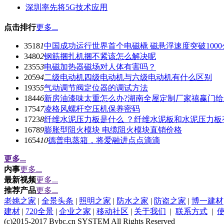
深圳率先将5G技术应用
点击排行
更多...
3518
1
中国成功运行世界首个电磁橇 磁悬浮速度突破1000
3480
2
钢筋捆扎机捆不紧该怎么解决呢
2355
3
电磁加热器磁场对人体有害吗？
2059
4
二级电动机四级电动机与六级电动机有什么区别
1935
5
气动调节阀定位器的调试方法
1844
6
新房油漆味太重怎么办?湖南全屋定制厂家禧赢门
1754
7
凌格风螺杆空压机保养密码
1723
8
纤维水泥压力板是什么 ？纤维水泥板和水泥压力板
1678
9
膨胀型阻火模块 电缆阻火模块直销价格
1654
10
德普电蒸箱，将爱融进点点滴滴
更多...
内事
更多...
最新视频
更多...
推荐产品
更多...
老姚之家
|
全景头条
|
照明之家
|
防水之家
|
防盗之家
|
博一建材
建材
|
720全景
|
企业之家
|
移动社区
|
关于我们
|
联系方式
|
(c)2015-2017 Bybc.cn SYSTEM All Rights Reserved