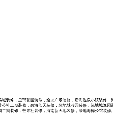
美域装修，皇玛花园装修，逸龙广场装修，后海温泉小镇装修，
养公社二期装修，碧海蓝天装修，绿地城骏园装修，绿地城逸园
园二期装修，芒果社装修，海南新天地装修，绿地海德公馆装修