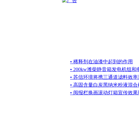
• 稀释剂在油漆中起到的作用
• 200kw潍柴静音箱发电机组
• 苏信环境将携三通道滤料效
• 高固含量白炭黑纳米粉液混合
• 阅报栏换画滚动灯箱宣传效果