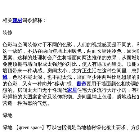
相关
建材
词条解释：
装修
色彩与空间装修对于不同的色彩，人们的视觉感受是不同的。
这一缺陷，不妨在两面短墙上用暖色，两面长墙用冷色，因为
图案。这样的处理将会产生将墙面向两边推移的效果，从而增
免使顶棚与墙面形成太强烈的对比，使人有塌顶的错觉。顶棚
墙顶带来一种动感。房间太小，太方正生活在这种空间里，总
毯
，色彩不能太深，也不能太浅，墙面至少用两种比地毯淡的
的色彩，又有一种向外“移动”感。
窗帘
要用于墙面颜色相协调
想的。房间太大而无个性现代
家居
住宅大多流行大厅小房，有
彩鲜艳的大图案窗帘及装饰织物。房间里铺上色暖、质地疏松
营造一种温馨的气氛。
绿地
绿地 【green space】可以包括满足当地植树绿化覆土