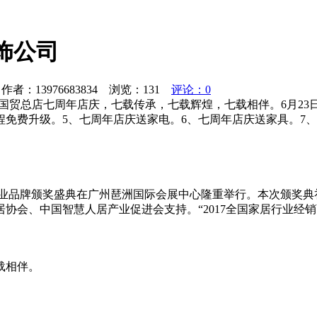
饰公司
者：13976683834 浏览：
131
评论：0
国贸总店七周年店庆，七载传承，七载辉煌，七载相伴。6月23
程免费升级。5、七周年店庆送家电。6、七周年店庆送家具。7
铝门窗行业品牌颁奖盛典在广州琶洲国际会展中心隆重举行。本次颁
协会、中国智慧人居产业促进会支持。“2017全国家居行业经
载相伴。