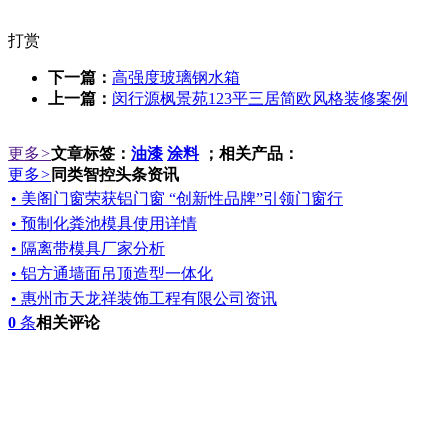
打赏
下一篇：
高强度玻璃钢水箱
上一篇：
闵行源枫景苑123平三居简欧风格装修案例
更多
>
文章标签：
油漆
涂料
；相关产品：
更多
>
同类智控头条资讯
• 美阁门窗荣获铝门窗 “创新性品牌”引领门窗行
• 预制化粪池模具使用详情
• 隔离带模具厂家分析
• 铝方通墙面吊顶造型一体化
• 惠州市天龙祥装饰工程有限公司资讯
0
条
相关评论