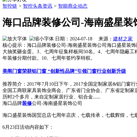
智控链
>
智控头条资讯
>
智能商企动态
海口品牌装修公司-海南盛星装
日期：2024-07-18 来源：
建材之家
作
核心提示：海口品牌装修公司-海南盛星装饰公司海口盛星装饰
大抽奖砸金蛋。3、七周年征集样板间50名。4、七周年隐蔽工
年装修分期付款。10、七周年签约享特权。
美阁门窗荣获铝门窗 “创新性品牌”引领门窗行业创新升级
推荐简介：2017年7月10日下午，2017全国定制家居&
全国工商联家具装饰业商会、广东省门业协会、广东省定制家居
历时2个多月，来自定制家居行业、铝合金......
海口品牌
装修
公司-海南盛星装饰公司
海口盛星装饰国贸总店七周年店庆，七载传承，七载辉煌，七
6月23日活动内容如下：