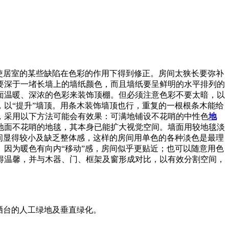
使居室的某些缺陷在色彩的作用下得到修正。房间太狭长要弥补
要深于一堵长墙上的墙纸颜色，而且墙纸要呈鲜明的水平排列的
面温暖、深浓的色彩来装饰顶棚。但必须注意色彩不要太暗，以
以“提升”墙顶。用条木装饰墙顶也行，重复的一根根条木能给
，采用以下方法可能会有效果：可满地铺设不花哨的中性色
地
地面不花哨的地毯，其本身已能扩大视觉空间。墙面用较地毯淡
间显得较小及缺乏整体感，这样的房间用单色的各种淡色是最理
因为暖色有向内“移动”感，房间似乎更贴近；也可以随意用色
得温馨，并与木器、门、框架及窗形成对比，以有效分割空间，
、晒台的人工绿地及垂直绿化。