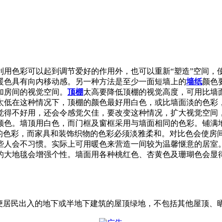
利用色彩可以起到调节爱好的作用外，也可以重新“塑造”空间，
暖色具有向内移动感。另一种方法是至少一面短墙上的
墙纸
颜色
加房间的视觉空间。
顶棚
太高要降低顶棚的视觉高度，可用比墙
太低在这种情况下，顶棚的颜色最好用白色，或比墙面淡的色彩，
觉得不好用，还会令感觉欠佳，要改变这种情况，扩大视觉空间
颜色。墙顶用白色，而门框及窗框采用与墙面相同的色彩。铺满
的色彩，而家具和装饰织物的色彩必须淡雅柔和。对比色会使房
些人会不习惯。实际上可用暖色来营造一间较为温馨惬意的居室。
的大地毯会增强个性。墙面用各种桃红色、杏黄色及珊瑚色会显
要求、方便居民出入的地下或半地下建筑的屋顶绿地，不包括其他屋顶