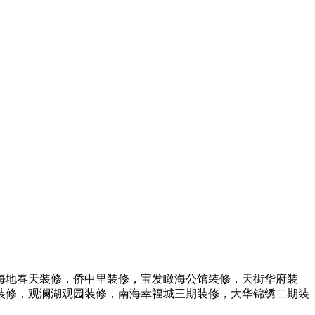
海地春天装修，侨中里装修，宝发瞰海公馆装修，天街华府装
装修，观澜湖观园装修，南海幸福城三期装修，大华锦绣二期装
。