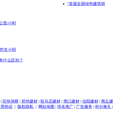
“首届全国绿色建筑研
公里/小时
给您支小招
有什么区别？
|
区快洞察
|
郑州建材
|
驻马店建材
|
周口建材
|
信阳建材
|
商丘
使用协议
|
版权隐私
|
网站地图
|
排名推广
|
广告服务
|
积分换礼