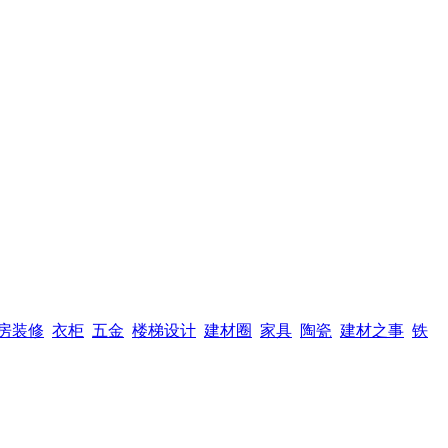
房装修
衣柜
五金
楼梯设计
建材圈
家具
陶瓷
建材之事
铁