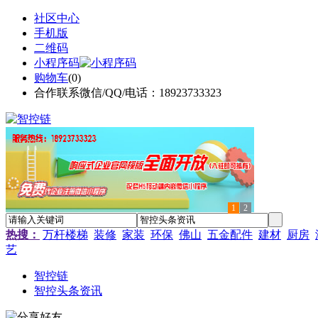
社区中心
手机版
二维码
小程序码
购物车
(
0
)
合作联系微信/QQ/电话：18923733323
1
2
热搜：
万杆楼梯
装修
家装
环保
佛山
五金配件
建材
厨房
艺
智控链
智控头条资讯