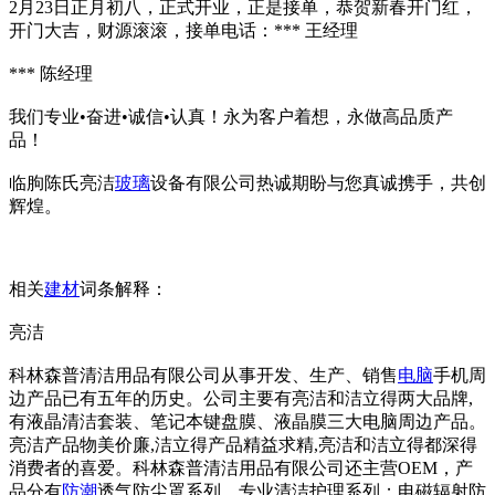
2月23日正月初八，正式开业，正是接单，恭贺新春开门红，
开门大吉，财源滚滚，接单电话：*** 王经理
*** 陈经理
我们专业•奋进•诚信•认真！永为客户着想，永做高品质产
品！
临朐陈氏亮洁
玻璃
设备有限公司热诚期盼与您真诚携手，共创
辉煌。
相关
建材
词条解释：
亮洁
科林森普清洁用品有限公司从事开发、生产、销售
电脑
手机周
边产品已有五年的历史。公司主要有亮洁和洁立得两大品牌,
有液晶清洁套装、笔记本键盘膜、液晶膜三大电脑周边产品。
亮洁产品物美价廉,洁立得产品精益求精,亮洁和洁立得都深得
消费者的喜爱。科林森普清洁用品有限公司还主营OEM，产
品分有
防潮
透气防尘罩系列、专业清洁护理系列；电磁辐射防