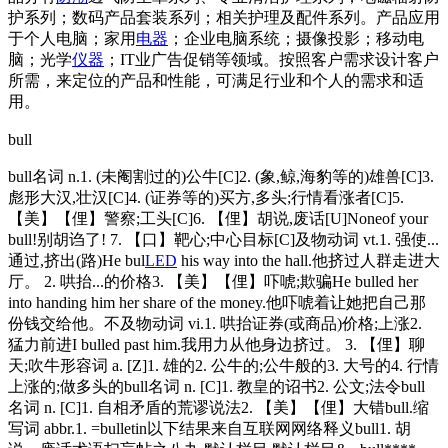
护系列；数码产品套装系列；相关护理及配件系列。产品应用
于个人电脑；家用
电器
；企业电脑系统；摄像投影；移动电
脑；光学
仪器
；IT业广告促销等领域。按照客户需求设计客户
所需，来定位的产品和性能，可满足行业和个人的需求和适
用。
bull
bull名词 n.1. (未阉割过的)公牛[C]2. (象,鲸,海豹等的)雄兽[C]3.
彪形大汉,壮汉[C]4. (证券等的)买方,多头;行情看涨者[C]5.
【美】【俚】警察;工头[C]6. 【俚】胡说,废话[U]No
neof your
bull!别胡诌了! 7. 【口】靶心;中心目标[C]及物动词 vt.1. 强使...
通过,挤出(路)He bul
LED
his way into the hall.他挤过人群走进大
厅。 2. 哄抬...的价格3. 【美】【俚】吓唬;欺骗He bulled her
into handing him her share of the money.他吓唬着让她把自己那
份钱交给他。不及物动词 vi.1. 哄抬证券(或商品)价格;上涨2.
猛力前进I bulled past him.我用力从他身边挤过。 3. 【俚】聊
天;吹牛形容词 a. [Z]1. 雄的2. 公牛的;公牛般的3. 大号的4. 行情
上涨的;做多头的bull名词 n. [C]1. 教皇的诏书2. 公文;法令bull
名词 n. [C]1. 自相矛盾的荒谬说法2. 【美】【俚】大错bull.缩
写词 abbr.1. =bulletin以下结果来自互联网网络释义bull1. 胡