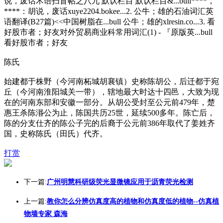
说，废话术语扫盲帖之八九 默认栏目 默认栏目&...bull****，
****：胡说，废话xuye2204.bokee...2. 公牛；雄的石油词汇英
语翻译(B27篇)<<中国树脂在...bull 公牛；雄的xlresin.co...3. 看
好股市者；好友对外贸易商业科常用词汇(1) - 『原版英...bull
看好股市者；好友
陈氏
始建都于株野（今河南柘城胡襄镇）史称陈胡公，后迁都于宛
丘（今河南淮阳城关一带），辖地最大时达十四邑，大致为现
在的河南东部和安徽一部分。从胡公受封至公元前479年，楚
惠王杀陈湣公为止，陈国共历25世，延续500多年。陈亡后，
陈的分支仕齐的陈公子完的后裔于公元前386年取代了姜姓齐
国，史称陈氏（田氏）代齐。
打赏
下一篇:
广州明慧科研级荧光显微镜应用于沥青荧光检测
上一篇:
教你怎么分辨仿真度高的植物和仿真度低的植物--仿真植
物墙专家 森海