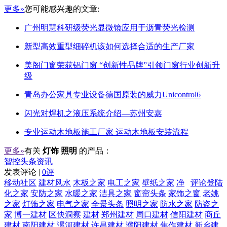
更多»
您可能感兴趣的文章:
广州明慧科研级荧光显微镜应用于沥青荧光检测
新型高效重型细碎机该如何选择合适的生产厂家
美阁门窗荣获铝门窗 “创新性品牌”引领门窗行业创新升
级
青岛办公家具专业设备德国原装的威力Unicontrol6
闪光对焊机之液压系统介绍—苏州安嘉
专业运动木地板施工厂家 运动木地板安装流程
更多»
有关
灯饰 照明
的产品：
智控头条资讯
发表评论 |
0评
移动社区
建材风水
木板之家
电工之家
壁纸之家
净
评论登陆
化之家
安防之家
水暖之家
洁具之家
窗帘头条
家饰之窗
老姚
之家
灯饰之家
电气之家
全景头条
照明之家
防水之家
防盗之
家
博一建材
区快洞察
建材
郑州建材
周口建材
信阳建材
商丘
建材
南阳建材
漯河建材
许昌建材
濮阳建材
焦作建材
新乡建