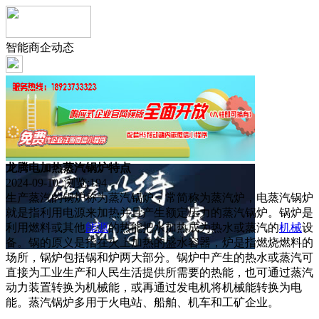
智能商企动态
龙腾电加热蒸汽锅炉特点
2024-09-10 浏览:
194
生产蒸汽的锅炉称为蒸汽锅炉，常简称为蒸汽炉，电蒸汽锅炉
就是指利用电源来加热并且产生额定压力的蒸汽锅炉。锅炉是
利用燃料或其他
能源
的热能把水加热成为热水或蒸汽的
机械
设
备。锅的原义是指在火上加热的盛水容器，炉是指燃烧燃料的
场所，锅炉包括锅和炉两大部分。锅炉中产生的热水或蒸汽可
直接为工业生产和人民生活提供所需要的热能，也可通过蒸汽
动力装置转换为机械能，或再通过发电机将机械能转换为电
能。蒸汽锅炉多用于火电站、船舶、机车和工矿企业。