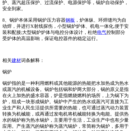
护、蒸汽超压保护、过流保护、电源保护等，锅炉自动保护，
安全到家。
8、锅炉本体采用锅炉压力容器
钢板
，炉体纵、环焊缝均为自
动焊，并进行X射线探伤，小型锅炉炉体、机电一体化,便于安
装和配接;大型锅炉炉体与电控分体设计，杜绝
电气
控制部分
受炉体的高温影响，保证电控器件的稳定运行。
相关
建材
词条解释：
锅炉
锅炉指的是一种利用燃料或其他能源的热能把水加热成为热水
或蒸汽的机械设备。锅炉包括锅和炉两大部分，锅的原义是指
在火上加热的盛水容器，炉是指燃烧燃料的场所，上为锅下为
炉，组成一块形成锅炉。锅炉中产生的热水或蒸汽可直接为工
业生产和人民生活提供所需要的热能，也可通过蒸汽动力装置
转换为机械能，或再通过发电机将机械能转换为电能。提供热
水的锅炉称为热水锅炉，主要用于生活，工业生产中也有少量
应用。产生蒸汽的锅炉称为蒸汽锅炉，常简称为锅炉，多用于