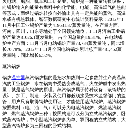
火电站、船舶、机车和工矿企业。锅炉是一种能量转换设备，
向锅炉输入的能量有燃料中的化学能、电能、高温烟气的热能
等形式，而经过锅炉转换向外输出具有一定热能的蒸汽、高温
水或有机热载体。智研数据研究中心统计资料显示：2012年1-
11月中国工业锅炉产量为419631.87蒸发量吨。在产量方面、
河南，四川，山东等地处于全国领先地位，1-11月河南工业锅
炉产量达81026.1蒸发量吨，占全国总量的19.31%。在电站锅
炉生产方面：11月当月电站锅炉产量73,784蒸发量吨，同比增
长70.78%。2012年1-11月全国电站锅炉累计总产量481,452蒸
发量吨，同比增长6.52%。
蒸汽锅炉
锅炉
温控器
蒸汽锅炉指的是把水加热到一定参数并生产高温蒸
汽的工业锅炉，水在锅筒中受热变成蒸气，火在炉膛中发出热
量，就是蒸气锅炉的原理。蒸汽锅炉属于特种设备，该锅炉的
设计、加工、制造、安装及使用都必须接受技术监督部门的监
管，用户只有取得锅炉使用证，才能使用蒸汽锅炉。蒸汽锅炉
按照燃料（电、油、气）可以分为电蒸汽锅炉、燃油蒸汽锅
炉、燃气蒸汽锅炉三种；按照构造可以分为立式蒸汽锅炉、卧
式蒸汽锅炉，中小型蒸汽锅炉多为单、双回程的立式结构，大
型蒸汽锅炉多为三回程的卧式结构。