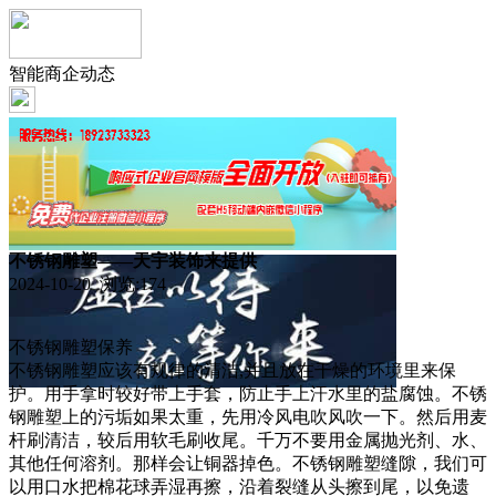
智能商企动态
不锈钢雕塑——天宇装饰来提供
2024-10-20 浏览:
174
不锈钢雕塑保养
不锈钢雕塑应该有规律的清洁,并且放在干燥的环境里来保
护。用手拿时较好带上手套，防止手上汗水里的盐腐蚀。不锈
钢雕塑上的污垢如果太重，先用冷风电吹风吹一下。然后用麦
杆刷清洁，较后用软毛刷收尾。千万不要用金属抛光剂、水、
其他任何溶剂。那样会让铜器掉色。不锈钢雕塑缝隙，我们可
以用口水把棉花球弄湿再擦，沿着裂缝从头擦到尾，以免遗