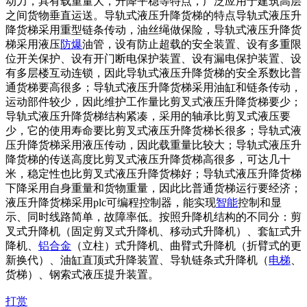
动力，具有载重量大，升降平稳等特点，广泛应用于建筑高层
之间货物垂直运送。导轨式液压升降货梯的特点导轨式液压升
降货梯采用重型链条传动，油丝绳做保险，导轨式液压升降货
梯采用液压
防爆
油管，设有防止超载的安全装置、设有多重限
位开关保护、设有开门断电保护装置、设有漏电保护装置、设
有多层楼互动连锁，因此导轨式液压升降货梯的安全系数比普
通货梯要高很多；导轨式液压升降货梯采用油缸和链条传动，
运动部件较少，因此维护工作量比剪叉式液压升降货梯要少；
导轨式液压升降货梯结构紧凑，采用的轴承比剪叉式液压要
少，它的使用寿命要比剪叉式液压升降货梯长很多；导轨式液
压升降货梯采用液压传动，因此载重量比较大；导轨式液压升
降货梯的传送高度比剪叉式液压升降货梯高很多，可达几十
米，稳定性也比剪叉式液压升降货梯好；导轨式液压升降货梯
下降采用自身重量和货物重量，因此比普通货梯运行要经济；
液压升降货梯采用plc可编程控制器，能实现
智能
控制和显
示、同时线路简单，故障率低。按照升降机结构的不同分：剪
叉式升降机（固定剪叉式升降机、移动式升降机）、套缸式升
降机、
铝合金
（立柱）式升降机、曲臂式升降机（折臂式的更
新换代）、油缸直顶式升降装置、导轨链条式升降机（
电梯
、
货梯）、钢索式液压提升装置。
打赏