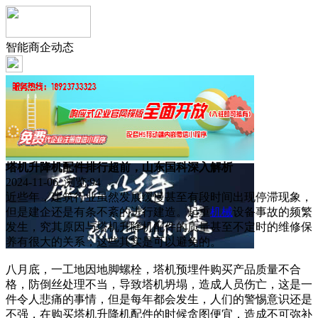
智能商企动态
塔机升降机配件排行超前，山东国科深入解析
2024-11-06 浏览:
94
近些年，建筑行业虽然发展缓慢甚至有段时间出现停滞现象，
但是建企还是有条不紊的进行建造。起重
机械
设备事故的频繁
发生，究其原因与塔机升降机配件的质量甚至不定时的维修保
养有很大的关系，这些其实是可以避免的。
八月底，一工地因地脚螺栓，塔机预埋件购买产品质量不合
格，防倒丝处理不当，导致塔机坍塌，造成人员伤亡，这是一
件令人悲痛的事情，但是每年都会发生，人们的警惕意识还是
不强，在购买塔机升降机配件的时候贪图便宜，造成不可弥补