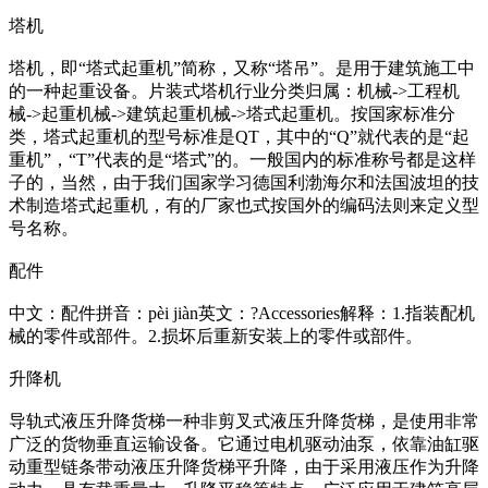
塔机
塔机，即“塔式起重机”简称，又称“塔吊”。是用于建筑施工中
的一种起重设备。片装式塔机行业分类归属：机械->工程机
械->起重机械->建筑起重机械->塔式起重机。按国家标准分
类，塔式起重机的型号标准是QT，其中的“Q”就代表的是“起
重机”，“T”代表的是“塔式”的。一般国内的标准称号都是这样
子的，当然，由于我们国家学习德国利渤海尔和法国波坦的技
术制造塔式起重机，有的厂家也式按国外的编码法则来定义型
号名称。
配件
中文：配件拼音：pèi jiàn英文：?Accessories解释：1.指装配机
械的零件或部件。2.损坏后重新安装上的零件或部件。
升降机
导轨式液压升降货梯一种非剪叉式液压升降货梯，是使用非常
广泛的货物垂直运输设备。它通过电机驱动油泵，依靠油缸驱
动重型链条带动液压升降货梯平升降，由于采用液压作为升降