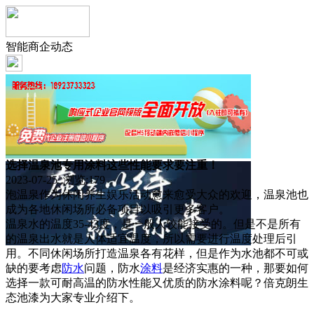
智能商企动态
选择温泉池专用涂料这些性能要求要注重！
2023-07-25 浏览:
179
泡温泉作为休闲养生娱乐活动愈来愈受大众的欢迎，温泉池也
成为各地休闲场所必备项目以吸引更多客户。
温泉水的温度35-43度，是一般人较能接受的。但是不是所有
的温泉出水就是人体适宜温度，所以需要进行温度处理后引
用。不同休闲场所打造温泉各有花样，但是作为水池都不可或
缺的要考虑
防水
问题，防水
涂料
是经济实惠的一种，那要如何
选择一款可耐高温的防水性能又优质的防水涂料呢？倍克朗生
态池漆为大家专业介绍下。