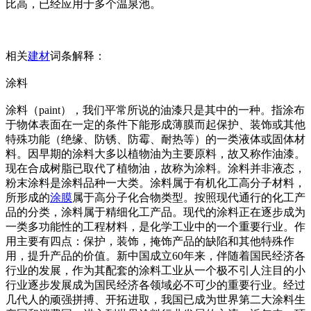
比高，已经应用于多个温泉池。
相关
建材
词条解释：
涂料
涂料（paint），我们平常所说的油漆只是其中的一种。指涂布
于物体表面在一定的条件下能形成薄膜而起保护、装饰或其他
特殊功能（绝缘、防锈、防霉、耐热等）的一类液体或固体材
料。因早期的涂料大多以植物油为主要原料，故又称作油漆。
现在合成树脂已取代了植物油，故称为涂料。涂料并非液态，
粉末涂料是涂料品种一大类。涂料属于有机化工高分子材料，
所形成的
涂膜
属于高分子化合物类型。按照现代通行的化工产
品的分类，涂料属于精细化工产品。现代的涂料正在逐步成为
一类多功能性的工程材料，是化学工业中的一个重要行业。作
用主要有四点：保护，装饰，掩饰产品的缺陷和其他特殊作
用，提升产品的价值。新中国成立60年来，伴随着国民经济各
行业的发展，作为其配套的涂料工业从一个极不引人注目的小
行业逐步发展成为国民经济各领域必不可少的重要行业。经过
几代人的顽强拼搏、开拓进取，我国已成为世界第二大涂料生