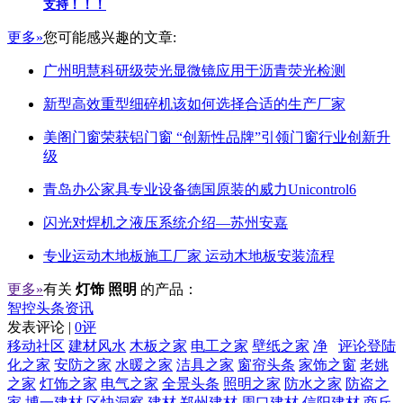
支持！！！
更多»
您可能感兴趣的文章:
广州明慧科研级荧光显微镜应用于沥青荧光检测
新型高效重型细碎机该如何选择合适的生产厂家
美阁门窗荣获铝门窗 “创新性品牌”引领门窗行业创新升
级
青岛办公家具专业设备德国原装的威力Unicontrol6
闪光对焊机之液压系统介绍—苏州安嘉
专业运动木地板施工厂家 运动木地板安装流程
更多»
有关
灯饰 照明
的产品：
智控头条资讯
发表评论 |
0评
移动社区
建材风水
木板之家
电工之家
壁纸之家
净
评论登陆
化之家
安防之家
水暖之家
洁具之家
窗帘头条
家饰之窗
老姚
之家
灯饰之家
电气之家
全景头条
照明之家
防水之家
防盗之
家
博一建材
区快洞察
建材
郑州建材
周口建材
信阳建材
商丘