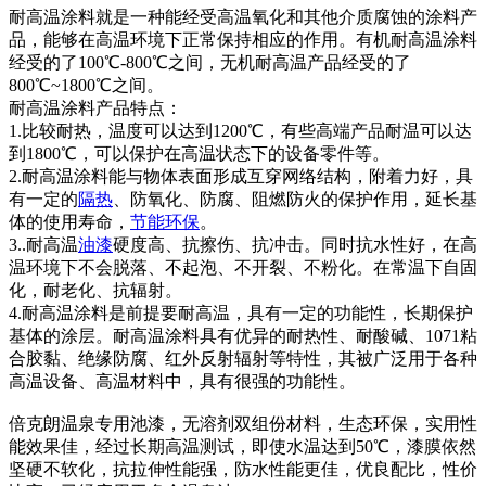
耐高温涂料就是一种能经受高温氧化和其他介质腐蚀的涂料产
品，能够在高温环境下正常保持相应的作用。有机耐高温涂料
经受的了100℃-800℃之间，无机耐高温产品经受的了
800℃~1800℃之间。
耐高温涂料产品特点：
1.比较耐热，温度可以达到1200℃，有些高端产品耐温可以达
到1800℃，可以保护在高温状态下的设备零件等。
2.耐高温涂料能与物体表面形成互穿网络结构，附着力好，具
有一定的
隔热
、防氧化、防腐、阻燃防火的保护作用，延长基
体的使用寿命，
节能
环保
。
3..耐高温
油漆
硬度高、抗擦伤、抗冲击。同时抗水性好，在高
温环境下不会脱落、不起泡、不开裂、不粉化。在常温下自固
化，耐老化、抗辐射。
4.耐高温涂料是前提要耐高温，具有一定的功能性，长期保护
基体的涂层。耐高温涂料具有优异的耐热性、耐酸碱、1071粘
合胶黏、绝缘防腐、红外反射辐射等特性，其被广泛用于各种
高温设备、高温材料中，具有很强的功能性。
倍克朗温泉专用池漆，无溶剂双组份材料，生态环保，实用性
能效果佳，经过长期高温测试，即使水温达到50℃，漆膜依然
坚硬不软化，抗拉伸性能强，防水性能更佳，优良配比，性价