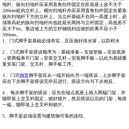
地杆。纵向扫地杆应采用直角扣件固定在距底座上皮不大于
200mm处的立杆上。横向扫地杆亦应采用直角扣件固定在紧靠
纵向扫地杆下方的立杆上。当立杆基础不在同一高度上时，必
须将高处的纵向扫地杆向低处延长两跨与立杆固定，高低差不
应大于lm。靠边坡上方的立杆轴线到边坡的距离不应小于
500mm。
1、门式脚手架基础必须夯实，且应做好排水坡，以防积水
2 、门式脚手架搭设顺序为：基础准备→安放垫板→安放底座
→竖两榀单片门架→安装交叉杆→安装脚手板→以此为基础重
复安装门架、交叉杆、脚手板工序。
3 、门式
钢管
脚手架应从一端开始向另一端搭设，上步脚手架
应在下步脚手架搭设完毕后进行。搭设方向与下步相反。
4 、每步脚手架的搭设，应先在端点底座上插入两榀门架，并
随即装上交叉杆固定，锁好锁片，然后搭设以后的门架，每搭
一榀，随即装上交叉杆和锁片。
5、脚手架必须设置与建筑物可靠的连结。