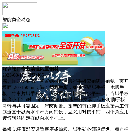
智能商企动态
深圳蛇口专业清理闲置钢材
2023-08-17 浏览:
465
深圳蛇口专业清理闲置钢材作业层脚手板应铺满、铺稳，离开
墙面120~150mm；狭长型脚手板，如冲压钢脚手板、木脚手
板、竹串片脚手板等，应设置在三根横向水平杆上。当脚手板
长度小于2m时，可采用两根横向水平杆支承，但应将脚手板
两端与其可靠固定，严防倾翻。宽型的竹笆脚手板应按其主竹
筋垂直于纵向水平杆方向铺设，且采用对接平铺，四个角应用
镀锌钢丝固定在纵向水平杆上。
每根立杆底部应设置底座或垫板。脚手架必须设置纵、横向扫