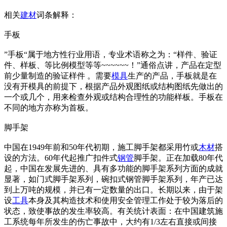
相关
建材
词条解释：
手板
”手板“属于地方性行业用语，专业术语称之为：“样件、验证
件、样板、等比例模型等等~~~~~~！”通俗点讲，产品在定型
前少量制造的验证样件 。需要
模具
生产的产品，手板就是在
没有开模具的前提下，根据产品外观图纸或结构图纸先做出的
一个或几个，用来检查外观或结构合理性的功能样板。手板在
不同的地方亦称为首板。
脚手架
中国在1949年前和50年代初期，施工脚手架都采用竹或
木材
搭
设的方法。60年代起推广扣件式
钢管
脚手架。正在加载80年代
起，中国在发展先进的、具有多功能的脚手架系列方面的成就
显著，如门式脚手架系列，碗扣式钢管脚手架系列，年产已达
到上万吨的规模，并已有一定数量的出口。长期以来，由于架
设
工具
本身及其构造技术和使用安全管理工作处于较为落后的
状态，致使事故的发生率较高。有关统计表面：在中国建筑施
工系统每年所发生的伤亡事故中，大约有1/3左右直接或间接