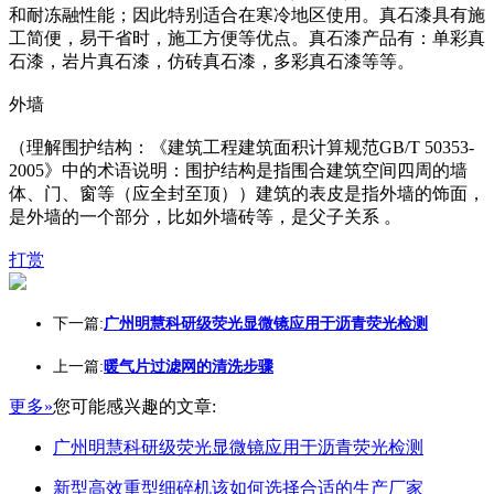
和耐冻融性能；因此特别适合在寒冷地区使用。真石漆具有施
工简便，易干省时，施工方便等优点。真石漆产品有：单彩真
石漆，岩片真石漆，仿砖真石漆，多彩真石漆等等。
外墙
（理解围护结构：《建筑工程建筑面积计算规范GB/T 50353-
2005》中的术语说明：围护结构是指围合建筑空间四周的墙
体、门、窗等（应全封至顶））建筑的表皮是指外墙的饰面，
是外墙的一个部分，比如外墙砖等，是父子关系 。
打赏
下一篇:
广州明慧科研级荧光显微镜应用于沥青荧光检测
上一篇:
暖气片过滤网的清洗步骤
更多»
您可能感兴趣的文章:
广州明慧科研级荧光显微镜应用于沥青荧光检测
新型高效重型细碎机该如何选择合适的生产厂家