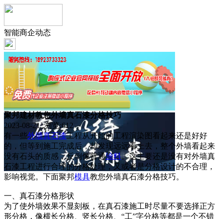
智能商企动态
聚邦建材教您外墙真石漆分格技巧
2023-08-21 浏览:
612
有一些
外墙
真石漆
工程从开始的工程渲染图看起来还是好好
的，但等到施工完成后，却发现远远看上去，整个外墙看起来
没有石头的质感，反倒像普通
涂料
。这主要还是没有对外墙真
石漆工程进行合理的分格处理，又或者是分格设计的不合理，
影响视觉。下面聚邦
模具
教您外墙真石漆分格技巧。
一、真石漆分格形状
为了使外墙效果不显刻板，在真石漆施工时尽量不要选择正方
形分格，像横长分格、竖长分格、“工”字分格等都是一个不错