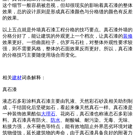
这个细节一般容易被忽视，但却很现实的影响着真石漆的整体
效果，总的设计原则是形成真石漆颜色与分格缝的颜色有反差
的效果。
以上五点就是外墙真石漆工程分格的技巧要点。真石漆外墙的
分格分好了，能让建筑的外观更上一个档次，让真石漆的
装修
效果更好。一些曲面柱子，仿罗马石柱，对整体外观性要求较
强，则不需要风格，整体的石面效果反而更好。所以，真石漆
的分格技巧主要随使用场合而变化。
相关
建材
词条解释：
真石漆
液态石多彩涂料真石漆主要由乳液、天然彩石砂及相关助剂制
成，干结固化后坚硬如石，看起来像天然真石一样。真石漆是
一种装饰效果酷似
大理石
、花岗石，真石漆也称液态石多彩涂
料。真石漆具有防火、
防水
、耐酸碱、耐污染。无毒、无味、
粘接力强，永不褪色等特点，能有效地阻止外界恶劣环境对建
筑物侵蚀，延长建筑物的寿命，由于真石漆具备良好的附著力