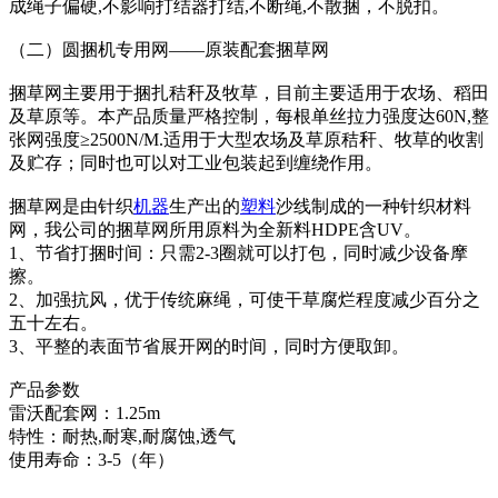
成绳子偏硬,不影响打结器打结,不断绳,不散捆，不脱扣。
（二）圆捆机专用网——原装配套捆草网
捆草网主要用于捆扎秸秆及牧草，目前主要适用于农场、稻田
及草原等。本产品质量严格控制，每根单丝拉力强度达60N,整
张网强度≥2500N/M.适用于大型农场及草原秸秆、牧草的收割
及贮存；同时也可以对工业包装起到缠绕作用。
捆草网是由针织
机器
生产出的
塑料
沙线制成的一种针织材料
网，我公司的捆草网所用原料为全新料HDPE含UV。
1、节省打捆时间：只需2-3圈就可以打包，同时减少设备摩
擦。
2、加强抗风，优于传统麻绳，可使干草腐烂程度减少百分之
五十左右。
3、平整的表面节省展开网的时间，同时方便取卸。
产品参数
雷沃配套网：1.25m
特性：耐热,耐寒,耐腐蚀,透气
使用寿命：3-5（年）