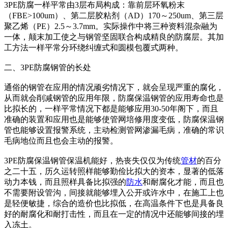
3PE防腐一样平常由3层布局构成：靠前层环氧粉末
（FBE>100um）、第二层胶粘剂（AD）170～250um、第三层
聚乙烯（PE）2.5～3.7mm。实际操作中将三种资料混杂融为
一体，颠末加工使之与钢管坚固联合构成精良的防腐层。其加
工方法一样平常分环绕纠缠式和圆模包覆式两种。
二、3PE防腐钢管的长处
通俗的钢管在应用的情况顽劣情况下，就会呈现严重的腐化，
从而就会削减钢管的应用年限，防腐保温钢管的应用寿命也是
比拟长的，一样平常情况下都是能够应用30-50年阁下，而且
准确的装置和应用也是能够使管网培修用度变低，防腐保温钢
管也能够设置报警系统，主动检测管网渗漏毛病，准确的常识
毛病地位而且也会主动的报警。
3PE防腐保温钢管保温机能好，热丧失仅仅为传统
管材
的百分
之二十五，历久运转照样能够勤俭比拟大的资本，显著的低落
动力本钱，而且照样具备比拟强的
防水
和耐腐化才能，而且也
不需要附设管沟，间接就能够埋入公开或许水中，在施工上也
是轻便敏捷，综合的造价也比拟低，在高温条件下也是具备良
好的耐腐化和耐打击性，而且在一定的情况中还能够间接的埋
入冻土。