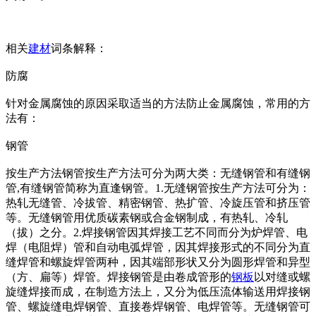
相关
建材
词条解释：
防腐
针对金属腐蚀的原因采取适当的方法防止金属腐蚀，常用的方
法有：
钢管
按生产方法钢管按生产方法可分为两大类：无缝钢管和有缝钢
管,有缝钢管简称为直逢钢管。1.无缝钢管按生产方法可分为：
热轧无缝管、冷拔管、精密钢管、热扩管、冷旋压管和挤压管
等。无缝钢管用优质碳素钢或合金钢制成，有热轧、冷轧
（拔）之分。2.焊接钢管因其焊接工艺不同而分为炉焊管、电
焊（电阻焊）管和自动电弧焊管，因其焊接形式的不同分为直
缝焊管和螺旋焊管两种，因其端部形状又分为圆形焊管和异型
（方、扁等）焊管。焊接钢管是由卷成管形的
钢板
以对缝或螺
旋缝焊接而成，在制造方法上，又分为低压流体输送用焊接钢
管、螺旋缝电焊钢管、直接卷焊钢管、电焊管等。无缝钢管可