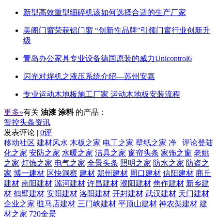
新型高效重型细碎机该如何选择合适的生产厂家
美阁门窗荣获铝门窗 “创新性品牌”引领门窗行业创新升
级
青岛办公家具专业设备德国原装的威力Unicontrol6
闪光对焊机之液压系统介绍—苏州安嘉
专业运动木地板施工厂家 运动木地板安装流程
更多»
有关
油漆 涂料
的产品：
智控头条资讯
发表评论 |
0评
移动社区
建材风水
木板之家
电工之家
壁纸之家
净
评论登陆
化之家
安防之家
水暖之家
洁具之家
窗帘头条
家饰之窗
老姚
之家
灯饰之家
电气之家
全景头条
照明之家
防水之家
防盗之
家
博一建材
区快洞察
建材
郑州建材
周口建材
信阳建材
商丘
建材
南阳建材
漯河建材
许昌建材
濮阳建材
焦作建材
新乡建
材
鹤壁建材
安阳建材
洛阳建材
开封建材
武汉建材
天门建材
企业之家
驻马店建材
三门峡建材
平顶山建材
神农架建材
建
材之家
720全景