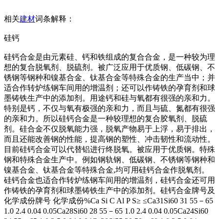
相关
建材
词条解释：
硅钙
硅钙合金是由元素硅、钙和铁组成的复合合金，是一种较为理
想的复合脱氧剂、脱硫剂。被广泛应用于优质钢、低碳钢、不
锈钢等钢种和镍基合金、钛基合金等特殊合金的生产当中；并
适合作转炉练钢车间用的增温剂；还可以作铸铁的孕育剂和球
墨铸铁生产中的添加剂。用途钙和硅与氧都有很强的亲和力。
特别是钙，不仅与氧有极强的亲和力，而且与硫、氮都有很强
的亲和力。所以硅钙合金是一种较理想的复合胶氧剂、脱硫
剂。硅合金不仅脱氧能力强，脱氧产物易于上浮，易于排出，
而且还能改善钢的性能，提高钢的塑性、冲击韧性和流动性。
目前硅钙合金可以代替铝进行终脱氧。被应用于优质钢。特殊
钢和特殊合金生产中。例如钢轨钢、低碳钢、不锈钢等钢种和
镍基合金、钛基合金等特殊合金,均可用硅钙合金作脱氧剂。
硅钙合金也适合作转炉练钢车间用的增温剂，硅钙合金还可用
作铸铁的孕育剂和球墨铸铁生产中的添加剂。硅钙合金牌号及
化学成份牌号 化学成份%Ca Si C Al P S≥ ≤Ca31Si60 31 55－65
1.0 2.4 0.04 0.05Ca28Si60 28 55－65 1.0 2.4 0.04 0.05Ca24Si60