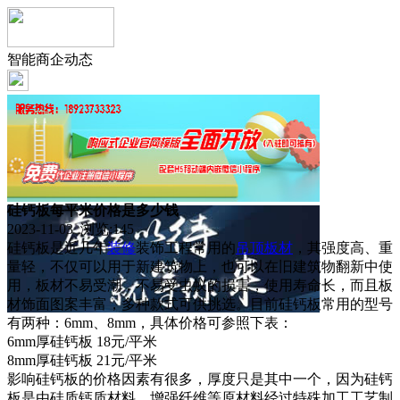
智能商企动态
硅钙板每平米价格是多少钱
2023-11-03 浏览:
145
硅钙板是近几年
装修
装饰工程常用的
吊顶
板材
，其强度高、重
量轻，不仅可以用于新建筑物上，也可以在旧建筑物翻新中使
用，板材不易受潮，不易受虫蚁的损害，使用寿命长，而且板
材饰面图案丰富，多种款式可供挑选。目前硅钙板常用的型号
有两种：6mm、8mm，具体价格可参照下表：
6mm厚硅钙板 18元/平米
8mm厚硅钙板 21元/平米
影响硅钙板的价格因素有很多，厚度只是其中一个，因为硅钙
板是由硅质钙质材料、增强纤维等原材料经过特殊加工工艺制