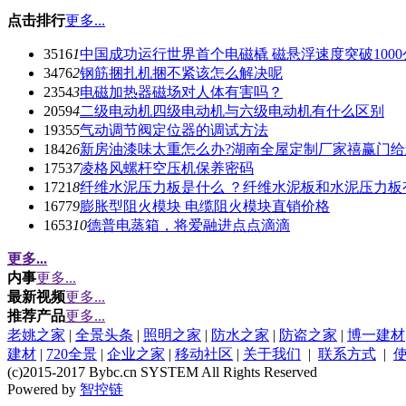
点击排行
更多...
3516
1
中国成功运行世界首个电磁橇 磁悬浮速度突破1000
3476
2
钢筋捆扎机捆不紧该怎么解决呢
2354
3
电磁加热器磁场对人体有害吗？
2059
4
二级电动机四级电动机与六级电动机有什么区别
1935
5
气动调节阀定位器的调试方法
1842
6
新房油漆味太重怎么办?湖南全屋定制厂家禧赢门
1753
7
凌格风螺杆空压机保养密码
1721
8
纤维水泥压力板是什么 ？纤维水泥板和水泥压力板
1677
9
膨胀型阻火模块 电缆阻火模块直销价格
1653
10
德普电蒸箱，将爱融进点点滴滴
更多...
内事
更多...
最新视频
更多...
推荐产品
更多...
老姚之家
|
全景头条
|
照明之家
|
防水之家
|
防盗之家
|
博一建材
建材
|
720全景
|
企业之家
|
移动社区
|
关于我们
|
联系方式
|
(c)2015-2017 Bybc.cn SYSTEM All Rights Reserved
Powered by
智控链