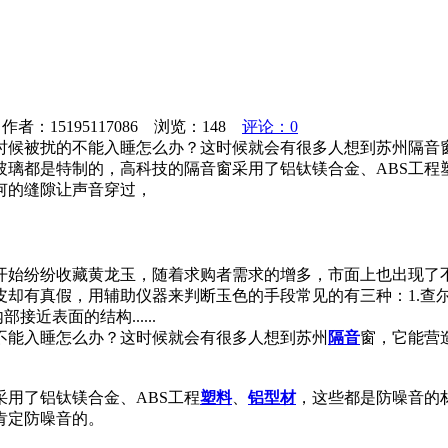
者：15195117086 浏览：
148
评论：0
时候被扰的不能入睡怎么办？这时候就会有很多人想到苏州隔音
玻璃都是特制的，高科技的隔音窗采用了铝钛镁合金、ABS工程
何的缝隙让声音穿过，
开始纷纷收藏黄龙玉，随着求购者需求的增多，市面上也出现了
皮却有真假，用辅助仪器来判断玉色的手段常见的有三种：1.查
近表面的结构......
不能入睡怎么办？这时候就会有很多人想到苏州
隔音
窗，它能营
用了铝钛镁合金、ABS工程
塑料
、
铝型材
，这些都是防噪音的
肯定防噪音的。