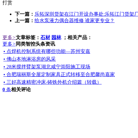
打赏
下一篇：
乐拓深圳货架在江门开设办事处:乐拓江门货架
上一篇：
给水泵液力偶合器维修 谁家更专业？
更多
>
文章标签：
石材
园林
；相关产品：
更多
>
同类智控头条资讯
• 点焊机控制系统有哪些功能—苏州安嘉
• 佛山本地淋浴房的风采
• 28米搅拌臂架泵湖北咸宁崇阳施工现场
• 合肥瑞丽斯全屋定制家具正式转移至合肥馨尚嘉家
• 三好高速精密冲床-铸铁外机介绍篇（转载）
0
条
相关评论