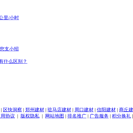
公里/小时
给您支小招
有什么区别？
|
区快洞察
|
郑州建材
|
驻马店建材
|
周口建材
|
信阳建材
|
商丘
使用协议
|
版权隐私
|
网站地图
|
排名推广
|
广告服务
|
积分换礼