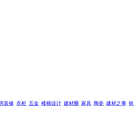
房装修
衣柜
五金
楼梯设计
建材圈
家具
陶瓷
建材之事
铁