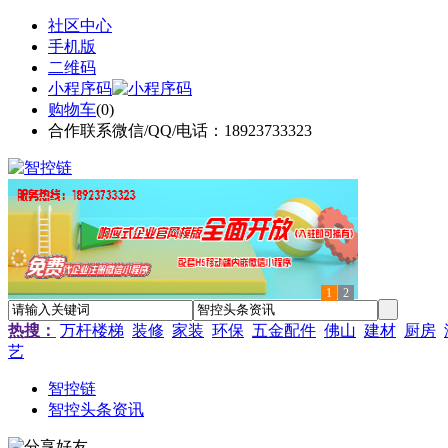
社区中心
手机版
二维码
小程序码
购物车
(
0
)
合作联系微信/QQ/电话：18923733323
1
2
热搜：
万杆楼梯
装修
家装
环保
五金配件
佛山
建材
厨房
艺
智控链
智控头条资讯