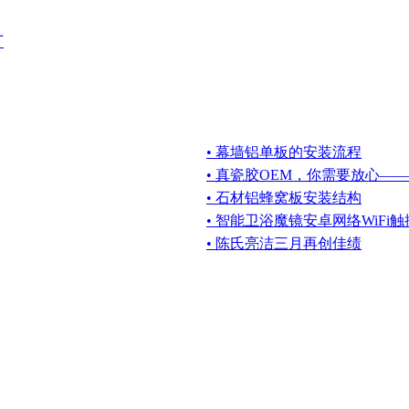
厂
• 幕墙铝单板的安装流程
• 真瓷胶OEM，你需要放心—
• 石材铝蜂窝板安装结构
• 智能卫浴魔镜安卓网络WiFi
• 陈氏亮洁三月再创佳绩