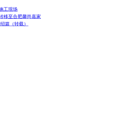
阳施工现场
式转移至合肥馨尚嘉家
介绍篇（转载）