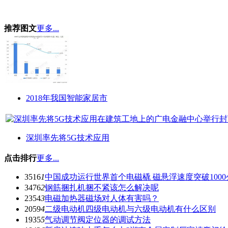
推荐图文
更多...
2018年我国智能家居市
深圳率先将5G技术应用
点击排行
更多...
3516
1
中国成功运行世界首个电磁橇 磁悬浮速度突破1000
3476
2
钢筋捆扎机捆不紧该怎么解决呢
2354
3
电磁加热器磁场对人体有害吗？
2059
4
二级电动机四级电动机与六级电动机有什么区别
1935
5
气动调节阀定位器的调试方法