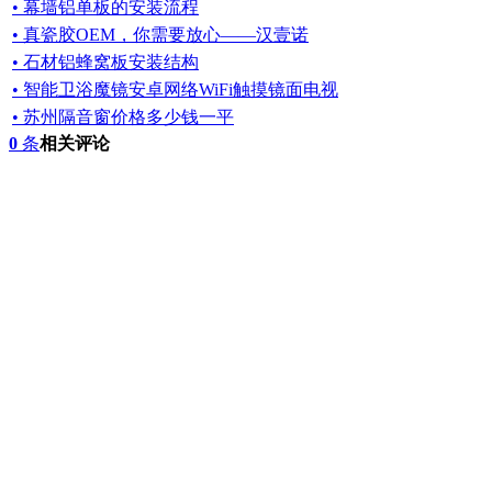
• 幕墙铝单板的安装流程
• 真瓷胶OEM，你需要放心——汉壹诺
• 石材铝蜂窝板安装结构
• 智能卫浴魔镜安卓网络WiFi触摸镜面电视
• 苏州隔音窗价格多少钱一平
0
条
相关评论