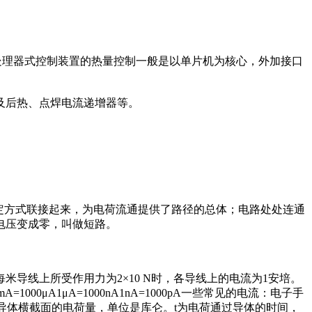
处理器式控制装置的热量控制一般是以单片机为核心，外加接口
及后热、点焊电流递增器等。
等元件组成按一定方式联接起来，为电荷流通提供了路径的总体；电路处处连通
电压变成零，叫做短路。
导线上所受作用力为2×10 N时，各导线上的电流为1安培。
000μA1μA=1000nA1nA=1000pA一些常见的电流：电子手
 Q为通过导体横截面的电荷量，单位是库仑。t为电荷通过导体的时间，