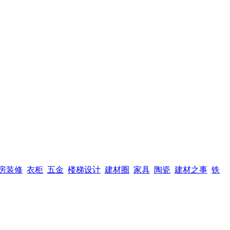
房装修
衣柜
五金
楼梯设计
建材圈
家具
陶瓷
建材之事
铁