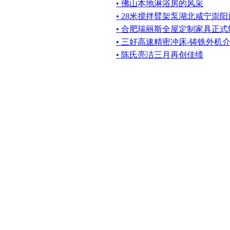
• 佛山本地淋浴房的风采
• 28米搅拌臂架泵湖北咸宁崇
• 合肥瑞丽斯全屋定制家具正
• 三好高速精密冲床-铸铁外机
• 陈氏亮洁三月再创佳绩