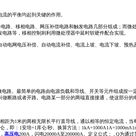
电流的平衡均起到关键的作用。
同步电路、移相电路、网压补偿电路和触发电路几部分组成；而微
发电路等，移相控制则利用微处理器中延时软硬件配合实现。
自动电网电压补偿、自动电流补偿、电流上坡、电流下坡、预热
rcuit电流流过的回路叫做电路。最简单的电路由电源负载和导线、开关
叫做断路或者开路。电路某一部分的两端直接接通，使这部分的
相距为1米的两根无限长平行直导线，通以相等的恒定电流，当每米
培=1库仑/秒。换算方法：1kA=1000A1A=1000mA1mA=1
A，
高压电
200A，闪电20000A至200000A。定义公式： ,