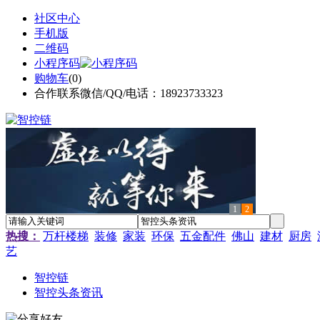
社区中心
手机版
二维码
小程序码
购物车
(
0
)
合作联系微信/QQ/电话：18923733323
1
2
热搜：
万杆楼梯
装修
家装
环保
五金配件
佛山
建材
厨房
艺
智控链
智控头条资讯