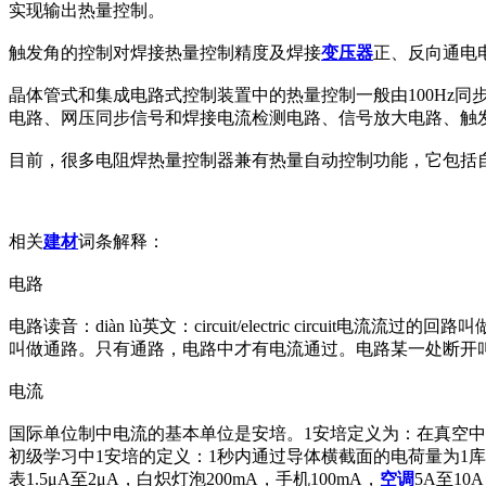
实现输出热量控制。
触发角的控制对焊接热量控制精度及焊接
变压器
正、反向通电
晶体管式和集成电路式控制装置中的热量控制一般由100Hz
电路、网压同步信号和焊接电流检测电路、信号放大电路、触
目前，很多电阻焊热量控制器兼有热量自动控制功能，它包括
相关
建材
词条解释：
电路
电路读音：diàn lù英文：circuit/electric ci
叫做通路。只有通路，电路中才有电流通过。电路某一处断开
电流
国际单位制中电流的基本单位是安培。1安培定义为：在真空中
初级学习中1安培的定义：1秒内通过导体横截面的电荷量为1库仑，即：1安
表1.5μA至2μA，白炽灯泡200mA，手机100mA，
空调
5A至10