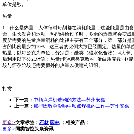
单位是秒。
热量
1、什么是热量：人体每时每刻都在消耗能量，这些能量是由
命、生长发育和运动。热能供给过多时，多余的热量就会变成脂肪
度所需要的热量热量消耗的途径主要有三个部分，第一部分是基础
占的比例最少约10%，这三者的比例大致已经固定。热量的单位
热量，以每公克为单位，分别是：醣类（碳水化合物） 4大卡、
后利用以下公式计算：热量(卡)=糖类克数×4+蛋白质克数×4
段与怀孕阶段还需要额外的热量以供建构组织。
打赏
下一篇：
中频点焊机选购的方法—苏州安嘉
上一篇：
那些因数会影响中频点焊机的工作—苏州安嘉
更多
>
文章标签：
石材
园林
；相关产品：
更多
>
同类智控头条资讯