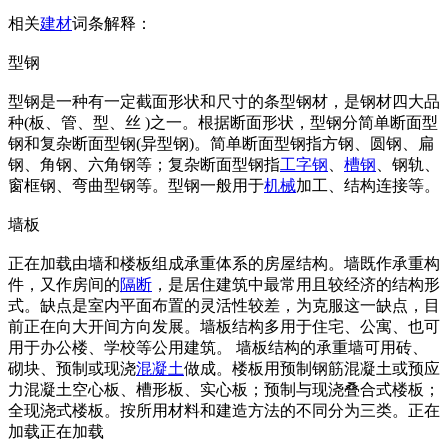
相关
建材
词条解释：
型钢
型钢是一种有一定截面形状和尺寸的条型钢材，是钢材四大品
种(板、管、型、丝 )之一。根据断面形状，型钢分简单断面型
钢和复杂断面型钢(异型钢)。简单断面型钢指方钢、圆钢、扁
钢、角钢、六角钢等；复杂断面型钢指
工字钢
、
槽钢
、钢轨、
窗框钢、弯曲型钢等。型钢一般用于
机械
加工、结构连接等。
墙板
正在加载由墙和楼板组成承重体系的房屋结构。墙既作承重构
件，又作房间的
隔断
，是居住建筑中最常用且较经济的结构形
式。缺点是室内平面布置的灵活性较差，为克服这一缺点，目
前正在向大开间方向发展。墙板结构多用于住宅、公寓、也可
用于办公楼、学校等公用建筑。 墙板结构的承重墙可用砖、
砌块、预制或现浇
混凝土
做成。楼板用预制钢筋混凝土或预应
力混凝土空心板、槽形板、实心板；预制与现浇叠合式楼板；
全现浇式楼板。按所用材料和建造方法的不同分为三类。正在
加载正在加载