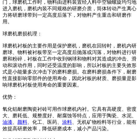
门，球磨机工作时，物料由进料装置经入料中空轴螺旋均匀地
进入磨机，磨机内装不同规格的研磨介质，筒体转动产生离心
力将研磨球带到一定高度后落下，对物料产生重击和研磨作
用。
球磨机磨损机理：
球磨机衬板的主要作用是保护磨机，磨机在回转时，磨机内研
磨球、物料被衬板带至一定高度后抛落或泻落，对物料进行研
磨和粉碎，衬板在工作中收到钢球和物料对其造成的冲击、滑
动和滚动作用，同时还受温度的影响，所以衬板的主要失效形
式是小能量多次冲击下的磨料磨损。在磨料磨损条件下，耐磨
性直接影响零部件的使用寿命，因此衬板的材质、磨损量是影
响球磨机衬板使用寿命的重要因素。
优势：
氧化铝耐磨陶瓷衬砖可用作球磨机内衬。它具有高硬度、密度
大、磨耗低、规整度好、耐腐蚀等特点，应用于陶瓷、水泥、
油漆
、
颜料
、化工、医药、
涂料
、无机矿物粉料等行业，能有
效提高研磨效率，降低研磨成本，减小产品污染。