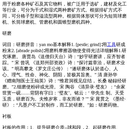
用于粉磨各种矿石及其它物料，被广泛用于选矿，建材及化工
等行业，可分为干式和湿式两种磨矿方式。根据排矿方式不
同，可分格子型和溢流型两种。根据筒体形状可分为短筒球磨
机、长筒球磨机、管磨机和圆锥型磨机四种。
研磨
词目：研磨拼音：yan mo基本解释1. [pestle; grind]∶用
工具
研成
粉末2. [abrade polish]∶用磨料摩擦器物使变得光洁详细解释1.研
究琢磨。 唐贾岛《送僧归天台》诗：“妙宇研磨讲，应齐智者
踪。” 宋 曾巩 《送郑州邵资政》诗：“探讨篇章洽，研磨术业
该。” 明高攀龙《罗文庄公传》：“遂研磨体认於道心、人
心、理气、性命、神化、阴阳，皆极其旨奥。” 清 唐孙华
《赠南翔医士王灿英》诗：“惟君洞视见症结， 长桑 秘録经研
磨。”2.细磨使粉碎或光滑。 宋 陶谷 《清异录·璧友》：“余家
世寳一砚……背阴有字曰：‘璧友’。铭云：‘ 华先生 制。天受
玉质，研磨百为。夫惟岁寒，非友而谁？’” 宋 晁贯之 《墨经·
研》：“凡墨户不工於制作，而工於研磨。”如：研磨药物。
衬板
衬板的作用：1、提升研磨介质--球和段，2、起研磨作用、