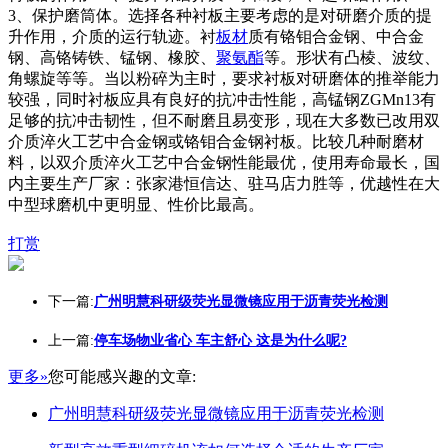
3、保护磨筒体。选择各种衬板主要考虑的是对研磨介质的提
升作用，介质的运行轨迹。衬
板材
质有铬钼合金钢、中合金
钢、高铬铸铁、锰钢、橡胶、
聚氨酯
等。形状有凸棱、波纹、
角螺旋等等。当以粉碎为主时，要求衬板对研磨体的推举能力
较强，同时衬板应具有良好的抗冲击性能，高锰钢ZGMn13有
足够的抗冲击韧性，但不耐磨且易变形，现在大多数已改用双
介质淬火工艺中合金钢或铬钼合金钢衬板。比较几种耐磨材
料，以双介质淬火工艺中合金钢性能最优，使用寿命最长，国
内主要生产厂家：张家港恒信达、驻马店力胜等，优越性在大
中型球磨机中更明显、性价比最高。
打赏
下一篇:
广州明慧科研级荧光显微镜应用于沥青荧光检测
上一篇:
停车场物业省心 车主舒心 这是为什么呢?
更多»
您可能感兴趣的文章:
广州明慧科研级荧光显微镜应用于沥青荧光检测