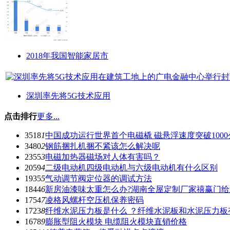
2018年我国智能家居市
深圳率先将5G技术应用
点击排行
更多...
3518
1
中国成功运行世界首个电磁橇 磁悬浮速度突破1000
3480
2
钢筋捆扎机捆不紧该怎么解决呢
2355
3
电磁加热器磁场对人体有害吗？
2059
4
二级电动机四级电动机与六级电动机有什么区别
1935
5
气动调节阀定位器的调试方法
1844
6
新房油漆味太重怎么办?湖南全屋定制厂家禧赢门
1754
7
凌格风螺杆空压机保养密码
1723
8
纤维水泥压力板是什么 ？纤维水泥板和水泥压力板
1678
9
膨胀型阻火模块 电缆阻火模块直销价格