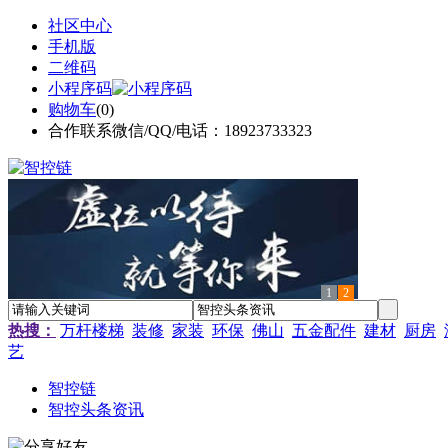
社区中心
手机版
二维码
小程序码
购物车
(
0
)
合作联系微信/QQ/电话：18923733323
1
2
热搜：
万杆楼梯
装修
家装
环保
佛山
五金配件
建材
厨房
艺
智控链
智控头条资讯