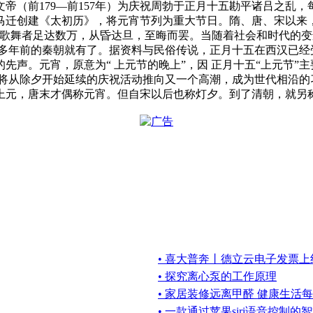
帝（前179—前157年）为庆祝周勃于正月十五勘平诸吕之乱
马迁创建《太初历》，将元宵节列为重大节日。隋、唐、宋以来，
加歌舞者足达数万，从昏达旦，至晦而罢。当随着社会和时代的
00多年前的秦朝就有了。据资料与民俗传说，正月十五在西汉已经
声。元宵，原意为“ 上元节的晚上”，因 正月十五“上元节”
，将从除夕开始延续的庆祝活动推向又一个高潮，成为世代相沿的
末才偶称元宵。但自宋以后也称灯夕。到了清朝，就另称灯节。在国外，
• 喜大普奔丨德立云电子发票上
• 探究离心泵的工作原理
• 家居装修远离甲醛 健康生活
• 一款通过苹果siri语音控制的