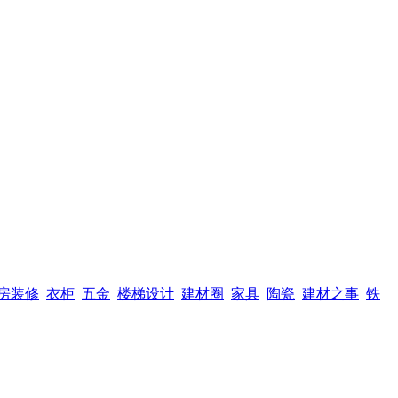
房装修
衣柜
五金
楼梯设计
建材圈
家具
陶瓷
建材之事
铁