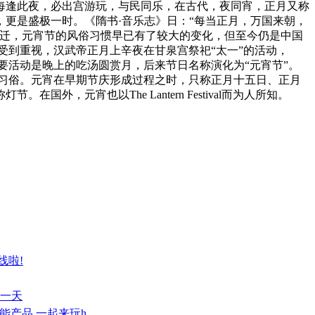
，每逢此夜，必出宫游玩，与民同乐，在古代，夜同宵，正月又称
更是盛极一时。《隋书·音乐志》日：“每当正月，万国来朝，
变迁，元宵节的风俗习惯早已有了较大的变化，但至今仍是中国
受到重视，汉武帝正月上辛夜在甘泉宫祭祀“太一”的活动，
主要活动是晚上的吃汤圆赏月，后来节日名称演化为“元宵节”。
习俗。元宵在早期节庆形成过程之时，只称正月十五日、正月
元宵也以The Lantern Festival而为人所知。
线啦!
每一天
智能产品 一起来玩h