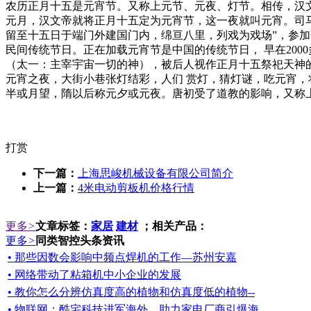
农历正月十五是元宵节。又称上元节、元夜、灯节。相传，汉文
元月，汉文帝就将正月十五定为元宵节，这一夜就叫元宵。司
留至十五日于端门外建国门内，绵亘八里，列戏为戏场”，参
民间传统节日。正在加载元宵节是中国的传统节日， 早在20
（太一：主宰宇宙一切的神），被后人视作正月十五祭祀天神的先
元宵之夜，大街小巷张灯结彩，人们 赏灯，猜灯谜，吃元宵
半或月望，隋以后称元夕或元夜。唐初受了道教的影响，又称上元，唐
打赏
下一篇：
上海思峻机械设备有限公司简介
上一篇：
4米电动剪板机价格行情
更多
>
文章标签：
家居
建材
；相关产品：
更多
>
同类智控头条资讯
• 那些因数会影响中频点焊机的工作—苏州安嘉
• 网络带动了粘箱机中小企业的发展
• 教你怎么分辨仿真度高的植物和仿真度低的植物--
• 物联网：酷宅科技进军海外，助力家电厂商引爆海