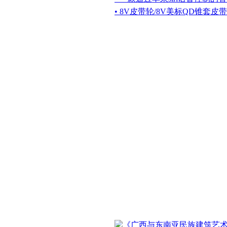
• 8V皮带轮/8V美标QD锥套皮