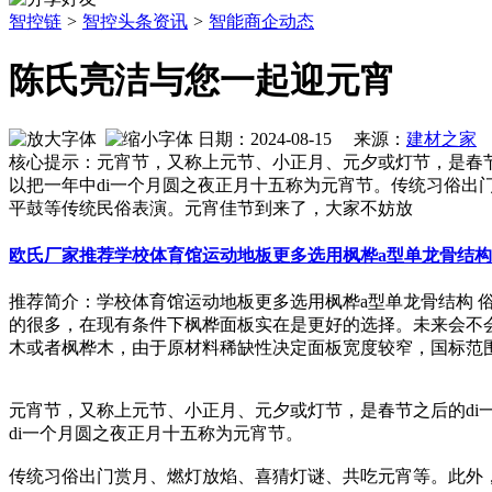
智控链
>
智控头条资讯
>
智能商企动态
陈氏亮洁与您一起迎元宵
日期：2024-08-15 来源：
建材之家
作
核心提示：元宵节，又称上元节、小正月、元夕或灯节，是春节
以把一年中di一个月圆之夜正月十五称为元宵节。传统习俗
平鼓等传统民俗表演。元宵佳节到来了，大家不妨放
欧氏厂家推荐学校体育馆运动地板更多选用枫桦a型单龙骨结构
推荐简介：学校体育馆运动地板更多选用枫桦a型单龙骨结构
的很多，在现有条件下枫桦面板实在是更好的选择。未来会不
木或者枫桦木，由于原材料稀缺性决定面板宽度较窄，国标范围60mm-
元宵节，又称上元节、小正月、元夕或灯节，是春节之后的di
di一个月圆之夜正月十五称为元宵节。
传统习俗出门赏月、燃灯放焰、喜猜灯谜、共吃元宵等。此外