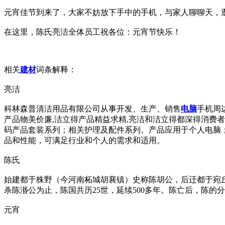
元宵佳节到来了，大家不妨放下手中的手机，与家人聊聊天，
在这里，陈氏亮洁全体员工祝各位：元宵节快乐！
相关
建材
词条解释：
亮洁
科林森普清洁用品有限公司从事开发、生产、销售
电脑
手机周
产品物美价廉,洁立得产品精益求精,亮洁和洁立得都深得消费
码产品套装系列；相关护理及配件系列。产品应用于个人电脑
品和性能，可满足行业和个人的需求和适用。
陈氏
始建都于株野（今河南柘城胡襄镇）史称陈胡公，后迁都于宛丘
杀陈湣公为止，陈国共历25世，延续500多年。陈亡后，陈的
元宵