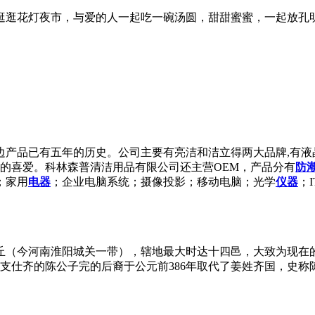
逛逛花灯夜市，与爱的人一起吃一碗汤圆，甜甜蜜蜜，一起放孔
边产品已有五年的历史。公司主要有亮洁和洁立得两大品牌,有
者的喜爱。科林森普清洁用品有限公司还主营OEM，产品分有
防
；家用
电器
；企业电脑系统；摄像投影；移动电脑；光学
仪器
；
（今河南淮阳城关一带），辖地最大时达十四邑，大致为现在的
分支仕齐的陈公子完的后裔于公元前386年取代了姜姓齐国，史