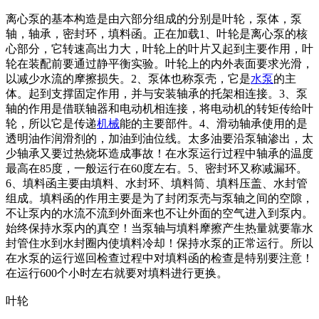
离心泵的基本构造是由六部分组成的分别是叶轮，泵体，泵
轴，轴承，密封环，填料函。正在加载1、叶轮是离心泵的核
心部分，它转速高出力大，叶轮上的叶片又起到主要作用，叶
轮在装配前要通过静平衡实验。叶轮上的内外表面要求光滑，
以减少水流的摩擦损失。2、泵体也称泵壳，它是
水泵
的主
体。起到支撑固定作用，并与安装轴承的托架相连接。3、泵
轴的作用是借联轴器和电动机相连接，将电动机的转矩传给叶
轮，所以它是传递
机械
能的主要部件。4、滑动轴承使用的是
透明油作润滑剂的，加油到油位线。太多油要沿泵轴渗出，太
少轴承又要过热烧坏造成事故！在水泵运行过程中轴承的温度
最高在85度，一般运行在60度左右。5、密封环又称减漏环。
6、填料函主要由填料、水封环、填料筒、填料压盖、水封管
组成。填料函的作用主要是为了封闭泵壳与泵轴之间的空隙，
不让泵内的水流不流到外面来也不让外面的空气进入到泵内。
始终保持水泵内的真空！当泵轴与填料摩擦产生热量就要靠水
封管住水到水封圈内使填料冷却！保持水泵的正常运行。所以
在水泵的运行巡回检查过程中对填料函的检查是特别要注意！
在运行600个小时左右就要对填料进行更换。
叶轮