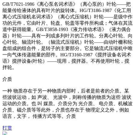
GB/T7021-1986《离心泵名词术语》（离心泵的）叶轮——把
能量传给液体的具有叶片的旋转体。HG/T3186-1987《化工用
离心式压缩机名词术语》（离心式压缩机）叶轮——是级中作
功的元件，它由叶片、轮盘、轮盖等零件所构成；气体在其流
道中获得能量。GB/T3858-1993《液力传动术语》（液力偶合
器）叶轮——具有一列或多列叶片的工作轮。分离心叶轮、向
心叶轮、轴流叶轮。（轴流式压缩机）叶轮——由动叶栅和轮
盘组成的组合件，是转子的主要部分。它是轴流式压缩机中唯
一向气体传递能量的部件。HG/T3160-1987《搅拌设备名词术
语》搅拌设备(叶轮）——现用，搅拌器。不再使用叶轮，搅
拌轮。
介质
一种 物质存在于另一种物质内部时，后者是前者的介质。某
些波状运动，如 声波、 光波中，则称传播的物质为这些 波状
运动的介质。也 叫 媒质。介质分为 光介质、 电介质、机械波
介质、磁介质等等此外，介质也存在于 物理定义之外，例如
语言，文字， 传播方式等等。介质
打赏