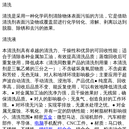
清洗
清洗是采用一种化学药剂清除物体表面污垢的方法，它是借助
清洗剂表面污染物或覆盖层进行化学转化、溶解、剥离以达到
脱脂、除锈和去污的效果。
清洗液
本清洗剂具有卓越的清洗力、干燥性和优异的可回收性能；适
合于清除各种金属加工油，有效提高清洗品质；蒸馏回收后可
重复使用，降低成本（清洗同数量产品的清洗剂用量：本清洗
剂是三氯乙烯的三分之一）；不含破坏臭氧层物质，不含卤素
和芳烃，无色无味、对人和地球环境影响极少；主要应用于超
声波自动清洗、手动清洗、浸泡等。产品优点● 纯度高、回收
率高，回收后品质不变、能反复使用，可以有效地降低清洗成
本。● 对金属加工油的洗净力强，且干燥效果好，无残留，确
保清洗品质。● 对人的影响极小；无臭气，创造良好的工作环
境。● 对环境无污染；实现零排放，无废水处理之忧。● 对金
属无腐蚀、不氧化、并有一定的防锈性能；对树脂材料影响很
小。清洗范围● 精密
五金
：微型马达、压缩机部件、汽车精密
部件、半导体、
电脑
手机配件、CNC工件。● 材质：马口铁、