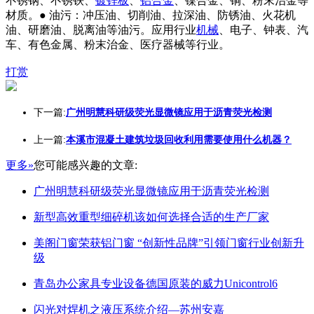
不锈钢、不锈铁、
镀锌板
、
铝合金
、镍合金、铜、粉末治金等
材质。● 油污：冲压油、切削油、拉深油、防锈油、火花机
油、研磨油、脱离油等油污。应用行业
机械
、电子、钟表、汽
车、有色金属、粉末治金、医疗器械等行业。
打赏
下一篇:
广州明慧科研级荧光显微镜应用于沥青荧光检测
上一篇:
本溪市混凝土建筑垃圾回收利用需要使用什么机器？
更多»
您可能感兴趣的文章:
广州明慧科研级荧光显微镜应用于沥青荧光检测
新型高效重型细碎机该如何选择合适的生产厂家
美阁门窗荣获铝门窗 “创新性品牌”引领门窗行业创新升
级
青岛办公家具专业设备德国原装的威力Unicontrol6
闪光对焊机之液压系统介绍—苏州安嘉