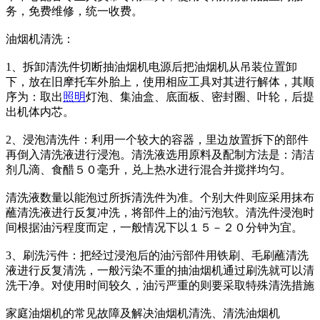
务，免费维修，统一收费。
油烟机清洗：
1、拆卸清洗件切断抽油烟机电源后把油烟机从吊装位置卸
下，放在旧摩托车外胎上，使用相应工具对其进行解体，其顺
序为：取出
照明
灯泡、集油盒、底面板、密封圈、叶轮，后提
出机体内芯。
2、浸泡清洗件：利用一个较大的容器，里边放置拆下的部件
再倒入清洗液进行浸泡。清洗液选用原料及配制方法是：清洁
剂几滴、食醋５０毫升，兑上热水进行混合并搅拌均匀。
清洗液数量以能泡过所拆清洗件为准。个别大件则应采用抹布
蘸清洗液进行反复冲洗，将部件上的油污泡软。清洗件浸泡时
间根据油污程度而定，一般情况下以１５－２０分钟为宜。
3、刷洗污件：把经过浸泡后的油污部件用铁刷、毛刷蘸清洗
液进行反复清洗，一般污染不重的抽油烟机通过刷洗就可以清
洗干净。对使用时间较久，油污严重的则要采取特殊清洗措施
家庭油烟机的常见故障及解决油烟机清洗、清洗油烟机