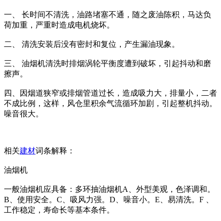
一、 长时间不清洗，油路堵塞不通，随之废油陈积，马达负
荷加重，严重时造成电机烧坏。
二、 清洗安装后没有密封和复位，产生漏油现象。
三、 油烟机清洗时排烟涡轮平衡度遭到破坏，引起抖动和磨
擦声。
四、因烟道狭窄或排烟管道过长，造成吸力大，排量小，二者
不成比例，这样，风仓里积余气流循环加剧，引起整机抖动。
噪音很大。
相关
建材
词条解释：
油烟机
一般油烟机应具备：多环抽油烟机A、外型美观，色泽调和。
B、使用安全。C、吸风力强。D、噪音小。E、易清洗。F 、
工作稳定，寿命长等基本条件。