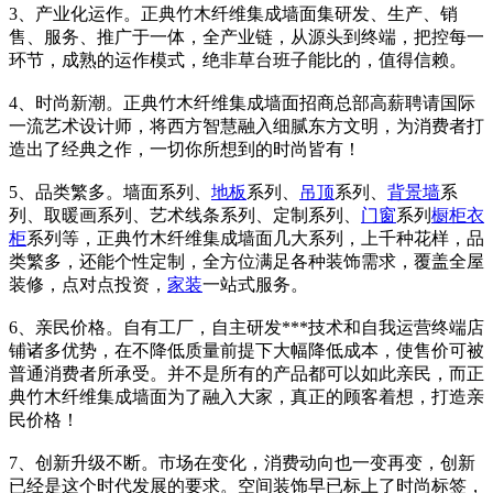
3、产业化运作。正典竹木纤维集成墙面集研发、生产、销
售、服务、推广于一体，全产业链，从源头到终端，把控每一
环节，成熟的运作模式，绝非草台班子能比的，值得信赖。
4、时尚新潮。正典竹木纤维集成墙面招商总部高薪聘请国际
一流艺术设计师，将西方智慧融入细腻东方文明，为消费者打
造出了经典之作，一切你所想到的时尚皆有！
5、品类繁多。墙面系列、
地板
系列、
吊顶
系列、
背景墙
系
列、取暖画系列、艺术线条系列、定制系列、
门窗
系列
橱柜
衣
柜
系列等，正典竹木纤维集成墙面几大系列，上千种花样，品
类繁多，还能个性定制，全方位满足各种装饰需求，覆盖全屋
装修，点对点投资，
家装
一站式服务。
6、亲民价格。自有工厂，自主研发***技术和自我运营终端店
铺诸多优势，在不降低质量前提下大幅降低成本，使售价可被
普通消费者所承受。并不是所有的产品都可以如此亲民，而正
典竹木纤维集成墙面为了融入大家，真正的顾客着想，打造亲
民价格！
7、创新升级不断。市场在变化，消费动向也一变再变，创新
已经是这个时代发展的要求。空间装饰早已标上了时尚标签，