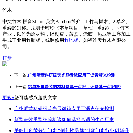
竹木
中文竹木 拼音Zhúmù英文Bamboo简介：1.竹与树木。2.草名。
萆薢的别称。见明李时珍《本草纲目．草七．萆薢》。3.竹木
产业，以竹为原材料，经刨皮，蒸煮，涂胶，热压等工序加工
生成工业用竹胶板，或装修用
竹地板
。如福连天竹木有限公
司。
打赏
下一篇:
广州明慧科研级荧光显微镜应用于沥青荧光检测
上一篇:
铝单板幕墙装饰材料是厚一点好，还是薄一点好呢?
更多»
您可能感兴趣的文章:
广州明慧科研级荧光显微镜应用于沥青荧光检测
新型高效重型细碎机该如何选择合适的生产厂家
美阁门窗荣获铝门窗 “创新性品牌”引领门窗行业创新升