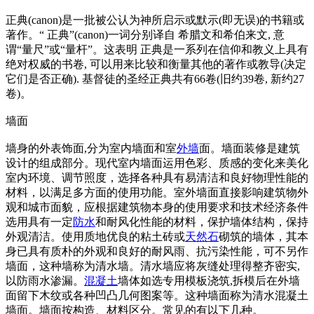
正典(canon)是一批被公认为神所启示或默示(即无误)的书籍或
著作。“ 正典”(canon)一词分别译自 希腊文和希伯来文, 意
谓“量尺”或“量杆”。这表明 正典是一系列在信仰和教义上具有
绝对权威的书卷, 可以用来比较和衡量其他的著作或教导(决定
它们是否正确). 基督徒的圣经正典共有66卷(旧约39卷, 新约27
卷)。
墙面
墙身的外表饰面,分为室内墙面和室
外墙
面。墙面装修是建筑
设计的组成部分。现代室内墙面运用色彩、质感的变化来美化
室内环境、调节照度，选择各种具有易清洁和良好物理性能的
材料，以满足多方面的使用功能。室外墙面直接影响建筑物外
观和城市面貌，应根据建筑物本身的使用要求和技术经济条件
选用具有一定
防水
和耐风化性能的材料，保护墙体结构，保持
外观清洁。使用质地优良的粘土砖或
天然石
砌筑的墙体，其本
身已具有质朴的外观和良好的耐风雨、抗污染性能，可不另作
墙面，这种墙称为清水墙。清水墙应将灰缝处理得整齐密实,
以防雨水渗漏。
混凝土
墙体如选专用模板浇筑,拆模后在外墙
面留下木纹或各种凹凸几何图案等。这种墙面称为清水混凝土
墙面。墙面按构造、材料区分。常见的有以下几种。