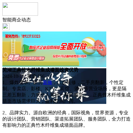
智能商企动态
芜湖正典竹木纤维集成墙面投资优势
2024-10-15 浏览:
156
1、爆炸需求。新房
装修
，二次装修，二手房翻新，个性定
制。专卖店、影楼、KTV、宾馆、酒店等营业场所，更是隔
三差五翻新，力求给人耳目一新的感觉……正典竹木纤维集成
墙面市场需求巨大，盈利空间广阔。
2、品牌实力。源自欧洲的经典，国际视角，世界资源，专业
的设计团队、营销团队、渠道拓展团队、服务团队，全力打造
有影响力的正典竹木纤维集成墙面品牌。