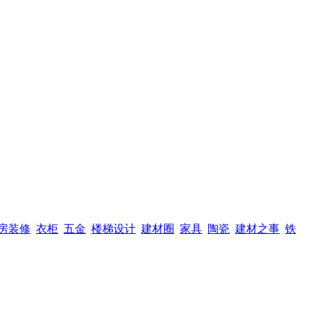
房装修
衣柜
五金
楼梯设计
建材圈
家具
陶瓷
建材之事
铁