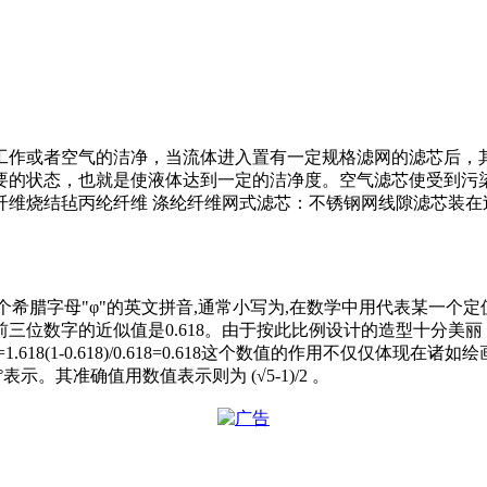
工作或者空气的洁净，当流体进入置有一定规格滤网的滤芯后，
要的状态，也就是使液体达到一定的洁净度。空气滤芯使受到污
纤维烧结毡丙纶纤维 涤纶纤维网式滤芯：不锈钢网线隙滤芯装在过
是第二十一个希腊字母"φ"的英文拼音,通常小写为,在数学中用代表某一
三位数字的近似值是0.618。由于按此比例设计的造型十分美
=1.618(1-0.618)/0.618=0.618这个数值的作用不仅
示。其准确值用数值表示则为 (√5-1)/2 。