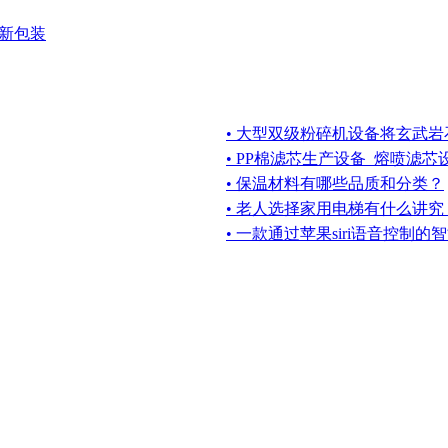
款新包装
• 大型双级粉碎机设备将玄武
• PP棉滤芯生产设备_熔喷滤
• 保温材料有哪些品质和分类？
• 老人选择家用电梯有什么讲究
• 一款通过苹果siri语音控制的