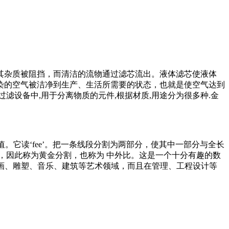
其杂质被阻挡，而清洁的流物通过滤芯流出。液体滤芯使液体
染的空气被洁净到生产、生活所需要的状态，也就是使空气达到
滤设备中,用于分离物质的元件,根据材质,用途分为很多种.金
个定值。它读‘fee’。把一条线段分割为两部分，使其中一部分与全长
丽，因此称为黄金分割，也称为 中外比。这是一个十分有趣的数
仅体现在诸如绘画、雕塑、音乐、建筑等艺术领域，而且在管理、工程设计等