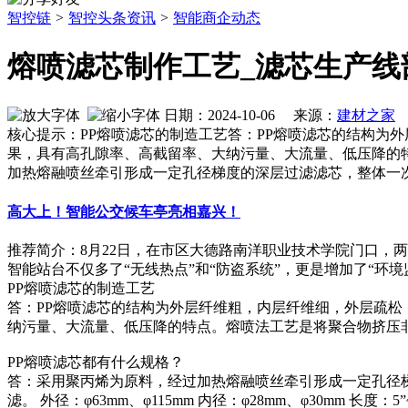
智控链
>
智控头条资讯
>
智能商企动态
熔喷滤芯制作工艺_滤芯生产线
日期：2024-10-06 来源：
建材之家
作
核心提示：PP熔喷滤芯的制造工艺答：PP熔喷滤芯的结构为
果，具有高孔隙率、高截留率、大纳污量、大流量、低压降的特
加热熔融喷丝牵引形成一定孔径梯度的深层过滤滤芯，整体一
高大上！智能公交候车亭亮相嘉兴！
推荐简介：8月22日，在市区大德路南洋职业技术学院门口，
智能站台不仅多了“无线热点”和“防盗系统”，更是增加了“环境监控管
PP熔喷滤芯的制造工艺
答：PP熔喷滤芯的结构为外层纤维粗，内层纤维细，外层疏松
纳污量、大流量、低压降的特点。熔喷法工艺是将聚合物挤压非
PP熔喷滤芯都有什么规格？
答：采用聚丙烯为原料，经过加热熔融喷丝牵引形成一定孔径
滤。 外径：φ63mm、φ115mm 内径：φ28mm、φ30mm 长度：5”~