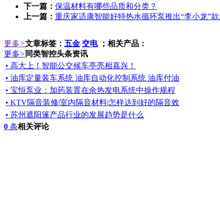
下一篇：
保温材料有哪些品质和分类？
上一篇：
重庆家适康智能好特热水循环泵推出“李小龙”
更多
>
文章标签：
五金
交电
；相关产品：
更多
>
同类智控头条资讯
• 高大上！智能公交候车亭亮相嘉兴！
• 油库定量装车系统 油库自动化控制系统 油库付油
• 宝恒泵业：加药装置在余热发电系统中操作规程
• KTV隔音装修|室内隔音材料|怎样达到好的隔音效
• 苏州遮阳篷产品行业的发展趋势是什么
0
条
相关评论