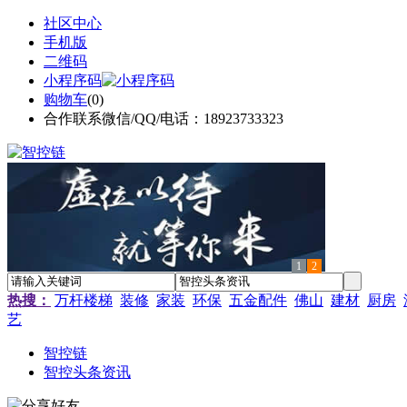
社区中心
手机版
二维码
小程序码
购物车
(
0
)
合作联系微信/QQ/电话：18923733323
1
2
热搜：
万杆楼梯
装修
家装
环保
五金配件
佛山
建材
厨房
艺
智控链
智控头条资讯