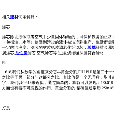
相关
建材
词条解释：
滤芯
滤芯除去液体或者空气中少量固体颗粒的，可保护设备的正常
（包括油、水等）使受到污染的液体被洁净到生产、生活所需
一定的洁净度。滤芯的材质纸质滤芯化纤滤芯：
玻璃
纤维金属
属滤芯,
活性炭
滤芯,空气滤芯等.过滤,烧结毡深度符合滤材
Phi
1.618,我们从数学的角度来分它---黄金分割,PHI.PHI
之比等于另一部分与这部分之比。其比值是一个无理数，取其前
字，我们以0.618来近似，通过简单的计算就可以发现：1/0.618
方面也有着不可忽视的作用。黄金分割的 精确值通常用 2Sin18°表
打赏