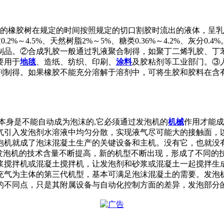
橡胶树在规定的时间按照规定的切口割胶时流出的液体，呈乳白色
白质0.2%～4.5%、天然树脂2%～5%、糖类0.36%～4.2%、
品。②合成乳胶一般通过乳液聚合制得，如聚丁二烯乳胶、丁苯乳
要用于
地毯
、造纸、纺织、印刷、
涂料
及胶粘剂等工业部门。③
剂制得。如果橡胶不能充分溶解于溶剂中，可将生胶和胶料在含
本身是不能自动成为泡沫的,它必须通过发泡机的
机械
作用才能成
气引入发泡剂水溶液中均匀分散，实现液气尽可能大的接触面，
泡机就成了泡沫混凝土生产的关键设备和主机。没有它，也就没
发泡机的技术含量不断提高，新的机型不断出现，形成了不同的技
搅拌机或混凝土搅拌机，让发泡剂和砂浆或混凝土一起搅拌生成
充气为主体的第三代机型，基本可满足泡沫混凝土的需要。发泡
的不同点，只是其附属设备与自动化控制方面的差异，发泡部分