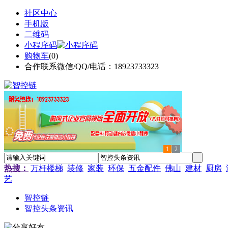
社区中心
手机版
二维码
小程序码
购物车
(
0
)
合作联系微信/QQ/电话：18923733323
1
2
热搜：
万杆楼梯
装修
家装
环保
五金配件
佛山
建材
厨房
艺
智控链
智控头条资讯