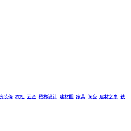
房装修
衣柜
五金
楼梯设计
建材圈
家具
陶瓷
建材之事
铁