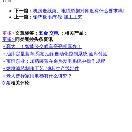
下一篇：
机房走线架、电缆桥架对刚度有什么要求吗?
上一篇：
铅垫板 铅垫铰 加工工艺
更多
>
文章标签：
五金
交电
；相关产品：
更多
>
同类智控头条资讯
• 高大上！智能公交候车亭亮相嘉兴！
• 油库定量装车系统 油库自动化控制系统 油库付油
• 宝恒泵业：加药装置在余热发电系统中操作规程
• 熔喷滤芯制作工艺_滤芯生产线部件
• 老人选择家用电梯有什么讲究？
0
条
相关评论