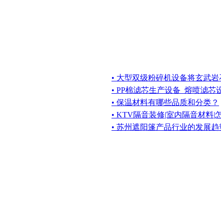
• 大型双级粉碎机设备将玄武
• PP棉滤芯生产设备_熔喷滤
• 保温材料有哪些品质和分类？
• KTV隔音装修|室内隔音材料
• 苏州遮阳篷产品行业的发展