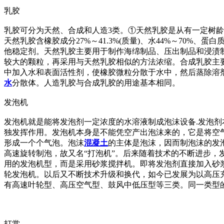
乳胶
乳胶可分为天然、合成和人造3类。①天然乳胶是从有一定树龄的
天然乳胶含橡胶成分27%～41.3%(质量)、水44%～70%、蛋
他稳定剂。天然乳胶主要用于制作海绵制品、压出制品和浸渍制
较大的颗粒，再采用与天然乳胶相似的方法浓缩。合成乳胶主
中加入水和表面活性剂，使橡胶微粒分散于水中，然后蒸除溶
水
分散体。人造乳胶与合成乳胶的用途基本相同。
发泡机
发泡机就是能将发泡剂一定浓度的水溶液制成泡沫设备.发泡剂
独发挥作用。发泡机本身是不能凭空产出泡沫来的，它是将空
形成一个个气泡。泡沫
混凝土
的主体是泡沫，因而制泡沫的发
高速旋转制泡，故又名“打泡机”。后来随着技术的不断进步，
用的发泡机型，而是采用砂浆搅拌机。即将发泡剂直接加入砂浆
轮发泡机。以后又不断技术升级和换代，如今已发展为以高压
有高速叶轮型、高压空气型、鼓风中低压型等三类。同一类型
打赏