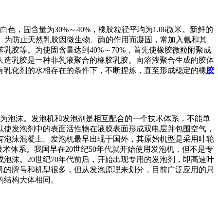
，固含量为30%～40%，橡胶粒径平均为1.06微米。新鲜的
灰分0.4%。为防止天然乳胶因微生物、酶的作用而凝固，常加入氨和其
胶等。为使固含量达到40%～70%，首先使橡胶微粒附聚成
人造乳胶是一种非乳液聚合的橡胶乳胶。向溶液聚合生成的胶体
有乳化剂的水相存在的条件下，不断捏炼，直至形成稳定的橡
胶
为泡沫。发泡机和发泡剂是相互配合的一个技术体系，不能单
以使发泡剂中的表面活性物在液膜表面形成双电层并包围空气，
有泡沫混凝土。发泡机最早出现于国外，其原始机型是采用叶轮
术体系。我国早在20世纪50年代就开始使用发泡机，但不是专
泡沫。20世纪70年代前后，开始出现专用的发泡剂，即高速叶
机的牌号和机型很多，但从发泡原理来划分，目前广泛应用的只
的结构大体相同。