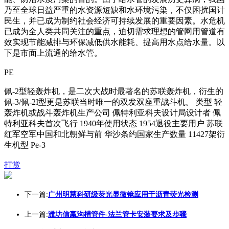
乃至全球日益严重的水资源短缺和水环境污染，不仅困扰国计
民生，并已成为制约社会经济可持续发展的重要因素。水危机
已成为全人类共同关注的重点，迫切需求理想的管网用管道有
效实现节能减排与环保减低供水能耗、提高用水点给水量。以
下是市面上流通的给水管。
PE
佩-2型轻轰炸机，是二次大战时最著名的苏联轰炸机，衍生的
佩-3/佩-2I型更是苏联当时唯一的双发双座重战斗机。 类型 轻
轰炸机或战斗轰炸机生产公司 佩特利亚科夫设计局设计者 佩
特利亚科夫首次飞行 1940年使用状态 1954退役主要用户 苏联
红军空军中国和北朝鲜与前 华沙条约国家生产数量 11427架衍
生机型 Pe-3
打赏
下一篇:
广州明慧科研级荧光显微镜应用于沥青荧光检测
上一篇:
潍坊信赢沟槽管件-法兰管卡安装要求及步骤