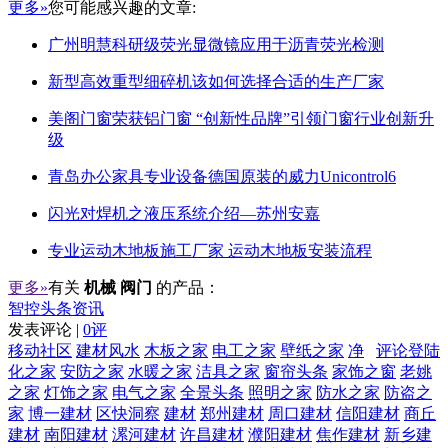
更多»
您可能感兴趣的文章:
广州明慧科研级荧光显微镜应用于沥青荧光检测
新型高效重型细碎机该如何选择合适的生产厂家
美阁门窗荣获铝门窗 “创新性品牌”引领门窗行业创新升
级
青岛办公家具专业设备德国原装的威力Unicontrol6
闪光对焊机之液压系统介绍—苏州安嘉
专业运动木地板施工厂家 运动木地板安装流程
更多»
有关
机械 阀门
的产品：
智控头条资讯
发表评论 |
0评
移动社区
建材风水
木板之家
电工之家
壁纸之家
净
评论登陆
化之家
安防之家
水暖之家
洁具之家
窗帘头条
家饰之窗
老姚
之家
灯饰之家
电气之家
全景头条
照明之家
防水之家
防盗之
家
博一建材
区快洞察
建材
郑州建材
周口建材
信阳建材
商丘
建材
南阳建材
漯河建材
许昌建材
濮阳建材
焦作建材
新乡建