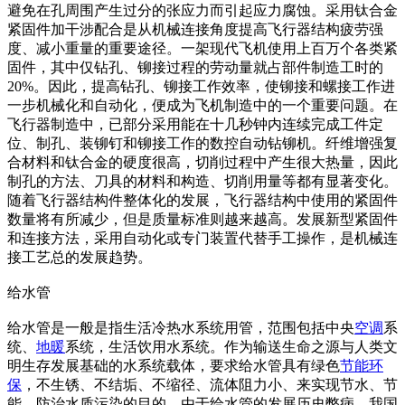
避免在孔周围产生过分的张应力而引起应力腐蚀。采用钛合金
紧固件加干涉配合是从机械连接角度提高飞行器结构疲劳强
度、减小重量的重要途径。一架现代飞机使用上百万个各类紧
固件，其中仅钻孔、铆接过程的劳动量就占部件制造工时的
20%。因此，提高钻孔、铆接工作效率，使铆接和螺接工作进
一步机械化和自动化，便成为飞机制造中的一个重要问题。在
飞行器制造中，已部分采用能在十几秒钟内连续完成工件定
位、制孔、装铆钉和铆接工作的数控自动钻铆机。纤维增强复
合材料和钛合金的硬度很高，切削过程中产生很大热量，因此
制孔的方法、刀具的材料和构造、切削用量等都有显著变化。
随着飞行器结构件整体化的发展，飞行器结构中使用的紧固件
数量将有所减少，但是质量标准则越来越高。发展新型紧固件
和连接方法，采用自动化或专门装置代替手工操作，是机械连
接工艺总的发展趋势。
给水管
给水管是一般是指生活冷热水系统用管，范围包括中央
空调
系
统、
地暖
系统，生活饮用水系统。作为输送生命之源与人类文
明生存发展基础的水系统载体，要求给水管具有绿色
节能
环
保
，不生锈、不结垢、不缩径、流体阻力小、来实现节水、节
能、防治水质污染的目的。由于给水管的发展历史弊病，我国