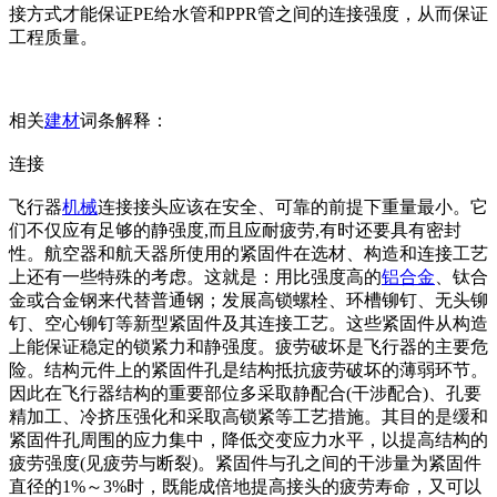
接方式才能保证PE给水管和PPR管之间的连接强度，从而保证
工程质量。
相关
建材
词条解释：
连接
飞行器
机械
连接接头应该在安全、可靠的前提下重量最小。它
们不仅应有足够的静强度,而且应耐疲劳,有时还要具有密封
性。航空器和航天器所使用的紧固件在选材、构造和连接工艺
上还有一些特殊的考虑。这就是：用比强度高的
铝合金
、钛合
金或合金钢来代替普通钢；发展高锁螺栓、环槽铆钉、无头铆
钉、空心铆钉等新型紧固件及其连接工艺。这些紧固件从构造
上能保证稳定的锁紧力和静强度。疲劳破坏是飞行器的主要危
险。结构元件上的紧固件孔是结构抵抗疲劳破坏的薄弱环节。
因此在飞行器结构的重要部位多采取静配合(干涉配合)、孔要
精加工、冷挤压强化和采取高锁紧等工艺措施。其目的是缓和
紧固件孔周围的应力集中，降低交变应力水平，以提高结构的
疲劳强度(见疲劳与断裂)。紧固件与孔之间的干涉量为紧固件
直径的1%～3%时，既能成倍地提高接头的疲劳寿命，又可以