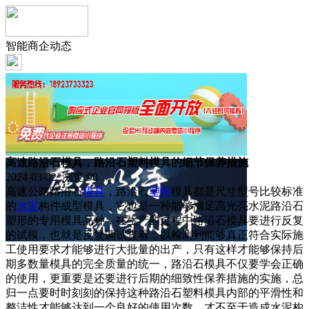
智能商企动态
高速路沿石模具，路沿石塑料模具的细节保养措施
2024-03-02 浏览:
90
高速公路路沿石
模具
，路沿石
塑料
模具都是尺寸型号比较标准
的
水泥
构件成型模具，它也是一种能够满足高光亮水泥路沿石
塑形的专用模具品种，在生产的过程中路沿石模具要进行反复
的试模，也就是反复调试查看，以检测到能够真正符合实际施
工使用要求才能够进行大批量的出产，只有这样才能够保持后
期多数量模具的完全质量的统一，路沿石模具不仅要学会正确
的使用，更重要是还要进行后期的细致性保养措施的实施，总
归一点要时时刻刻的保持这种路沿石塑料模具内部的平滑性和
整洁性才能够达到一个良好的使用次数，才不至于造成水泥构